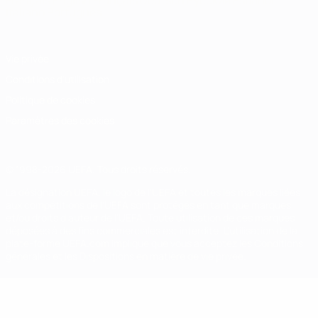
Français
English
Français
Deutsch
Русский
Español
Italiano
Português
Vie privée
Conditions d'utilisation
Politique de cookies
Paramètres des cookies
© 1998-2026 UEFA. Tous droits réservés.
La désignation UEFA, le logo de l'UEFA et toutes les marques liées
aux compétitions de l'UEFA sont protégés en tant que marques
et/ou droits d'auteur de l'UEFA. Toute utilisation de ces marques
déposées à des fins commerciales est interdite. L'utilisation de la
plate-forme UEFA.com implique que vous acceptez les Conditions
générales et les Dispositions en matière de vie privée.