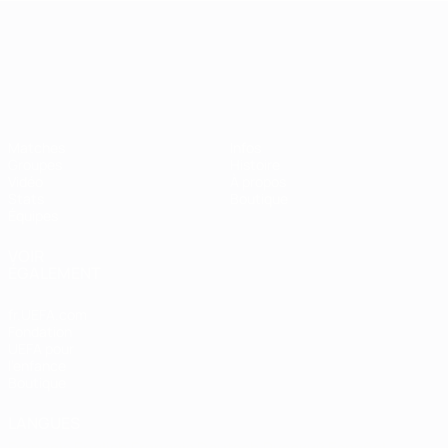
Championnat d'Europe des moi
Matches
Infos
Groupes
Histoire
Vidéo
À propos
Stats
Boutique
Équipes
VOIR
ÉGALEMENT
fr.UEFA.com
Fondation
UEFA pour
l'enfance
Boutique
LANGUES