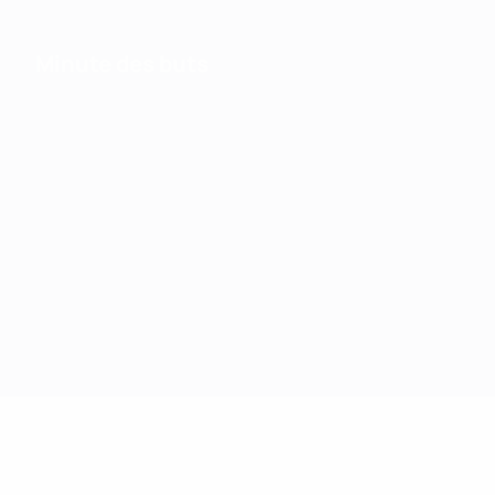
Minute des buts
Stats par équipes
Buts
Tirs