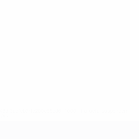
2-148df3adfcb7-1e200e38ed6f-1000--fifa-uefa-suspendem-
</a>