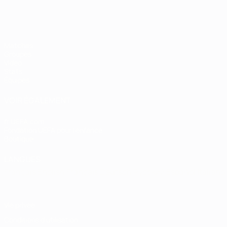
Matches
Groupes
Vidéo
Stats
Équipes
VOIR ÉGALEMENT
fr.UEFA.com
Fondation UEFA pour l'enfance
Boutique
LANGUES
Français
English
Français
Deutsch
Русский
Español
Italiano
Vie privée
Conditions d'utilisation