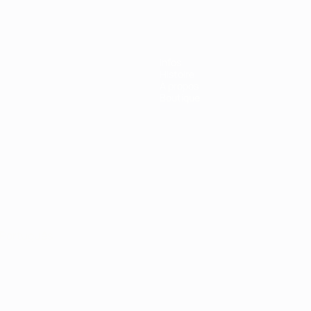
Infos
Histoire
À propos
Boutique
Português