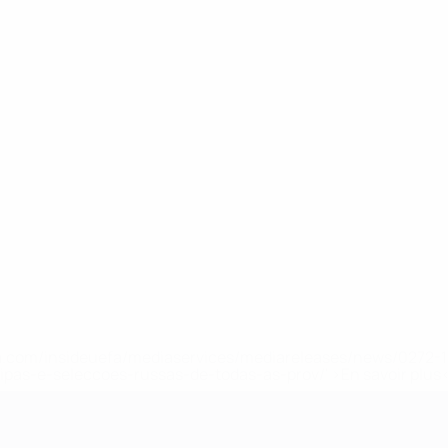
e
let
.uefa.com/insideuefa/mediaservices/mediareleases/news/027
ipas-e-seleccoes-russas-de-todas-as-prov/' >En savoir plus
ns de 21 ans