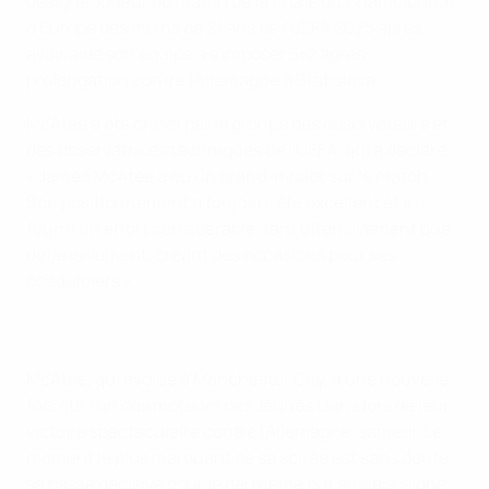
désigné Joueur du match de la finale du Championnat
d'Europe des moins de 21 ans de l'UEFA 2025 après
avoir aidé son équipe à s'imposer 3-2 après
prolongation contre l'Allemagne à Bratislava
.
McAtee a été choisi par le groupe des observateurs et
des observatrices techniques de l'UEFA, qui a déclaré :
« James McAtee a eu un grand impact sur le match.
Son positionnement a toujours été excellent et il a
fourni un effort considérable, tant offensivement que
défensivement, créant des occasions pour ses
coéquipiers ».
McAtee, qui évolue à Manchester City, a une nouvelle
fois été l'un des moteurs des Jeunes Lions lors de leur
victoire spectaculaire contre l'Allemagne, samedi. Le
moment le plus marquant de sa soirée est sans doute
sa passe décisive pour le deuxième but anglais, signé