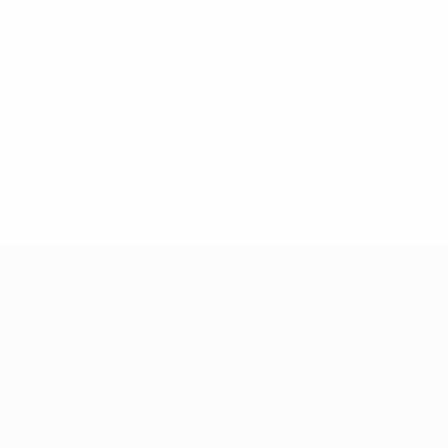
Omari Hutchinson, mais sa vista et son calme balle au
pied ont été évidents tout au long de la rencontre.
© 1998-2026 UEFA. All rights reserved.
Mis à jour le: samedi 28 juin 2025
Championnat d'Europe des moi
Matches
Infos
Groupes
Histoire
Vidéo
À propos
Stats
Boutique