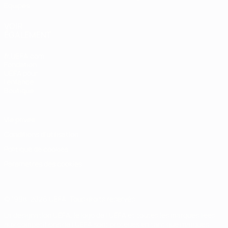
Équipes
VOIR
ÉGALEMENT
fr.UEFA.com
Fondation
UEFA pour
l'enfance
Boutique
Vie privée
Conditions d'utilisation
Politique de cookies
Paramètres des cookies
© 1998-2026 UEFA. Tous droits réservés.
La désignation UEFA, le logo de l'UEFA et toutes les marques liées
aux compétitions de l'UEFA sont protégés en tant que marques