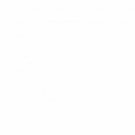
Des partenaires en Europe et dans le monde entier diffuser
Les matches précis disponibles sont soumis aux programme
Europe
Albanie :
TV Klan
Allemagne :
ProSiebenSat.1
Andorre :
M6+
,
La 1
Danemark :
Viaplay
Espagne :
La 1
Finlande :
Ruutu
France :
M6+
, beIN Sports France
Géorgie :
Setanta Sports
Hongrie :
M4 Sport Online
Israël :
site Web sport1
Italie :
RAI PLAY
Monaco :
M6+