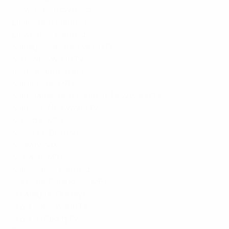
Koweït :
bein connect
Liban :
bein connect
Libye :
bein connect
Madagascar :
New World TV
Mali :
New World TV
Îles Mariannes :
ViX
Martinique :
M6+
Mauritanie :
bein connect,
New World TV
Maurice :
New World TV
Mayotte :
M6+
Mexique :
Disney+
Midway :
ViX
Monaco :
M6+
Maroc :
bein connect
Nouvelle-Calédonie :
M6+
Nicaragua :
Disney+
Niger :
New World TV
Nigéria :
SportyTV