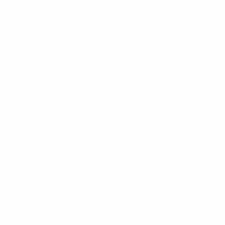
Argentine :
Disney+
Bahreïn :
bein connect
Belize :
Disney+
Bénin :
New World TV
Bolivie :
Disney+
Burkina Faso :
New World TV
Burundi :
New World TV
Cameroun :
New World TV
République centrafricaine :
New World TV
Tchad :
bein connect,
New World TV
Chili :
Disney+
Colombie :
Disney+
Comores :
New World TV
République du Congo :
New World TV
Costa Rica :
Disney+
République démocratique du Congo :
New World TV
Djibouti :
bein connect,
New World TV
République dominicaine :
Disney+
Équateur :
Disney+