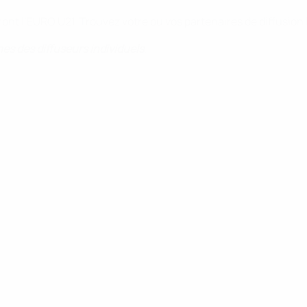
ont l’EURO U21. Trouvez votre ou vos partenaires de diffusion
s des diffuseurs individuels
.