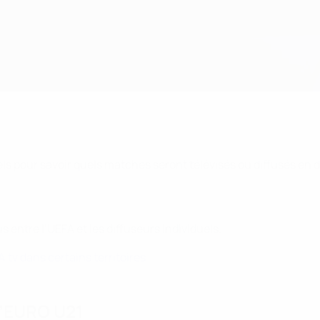
s pour savoir quels matches seront télévisés ou diffusés en dir
entre l’UEFA et les diffuseurs individuels.
tv dans certains territoires.
 l’EURO U21