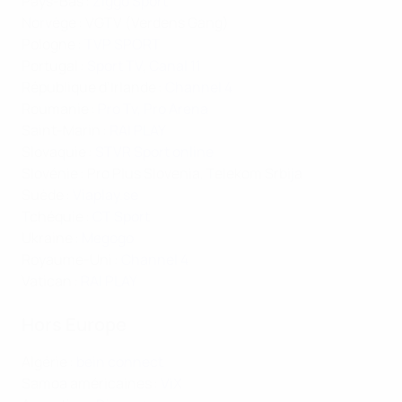
Pays-Bas :
Ziggo Sport
Norvège : VGTV (Verdens Gang)
Pologne :
TVP SPORT
Portugal :
Sport TV
,
Canal 11
République d’Irlande :
Channel 4
Roumanie :
Pro Tv, Pro Arena
Saint-Marin :
RAI PLAY
Slovaquie :
STVR Sport online
Slovénie : Pro Plus Slovenia, Telekom Srbija
Suède :
Viaplay.se
Tchéquie :
CT Sport
Ukraine :
Megogo
Royaume-Uni :
Channel 4
Vatican :
RAI PLAY
Hors Europe
Algérie :
bein connect
Samoa américaines :
ViX