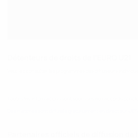
UEFA
Détenteurs de droits de l’EURO U21
Veuillez consulter les programmes des diffuseurs individuel
Toutes les informations sont soumises aux accords conclus 
Des matches sont diffusés gratuitement en direct sur UEFA.
Partenaires officiels de diffusion de