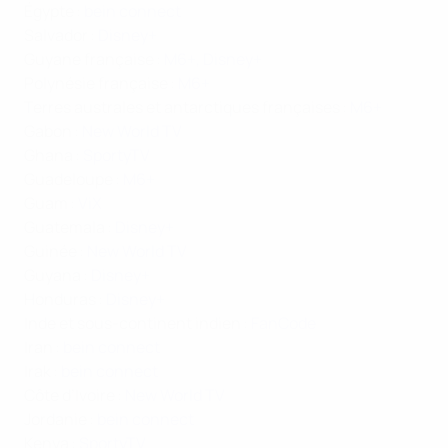
Égypte :
bein connect
Salvador :
Disney+
Guyane française :
M6+,
Disney+
Polynésie française :
M6+
Terres australes et antarctiques françaises :
M6+
Gabon :
New World TV
Ghana :
SportyTV
Guadeloupe :
M6+
Guam :
ViX
Guatemala :
Disney+
Guinée :
New World TV
Guyana :
Disney+
Honduras :
Disney+
Inde et sous-continent indien :
FanCode
Iran :
bein connect
Irak :
bein connect
Côte d’Ivoire :
New World TV
Jordanie :
bein connect
Kenya :
SportyTV