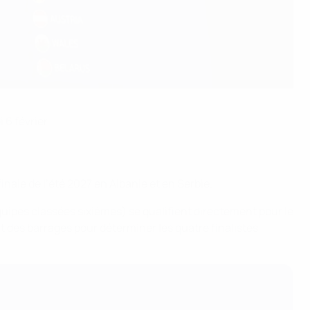
 6 février.
nale de l’été 2027 en Albanie et en Serbie.
quipes classées sixièmes) se qualifient directement pour le
nt des barrages pour déterminer les quatre finalistes