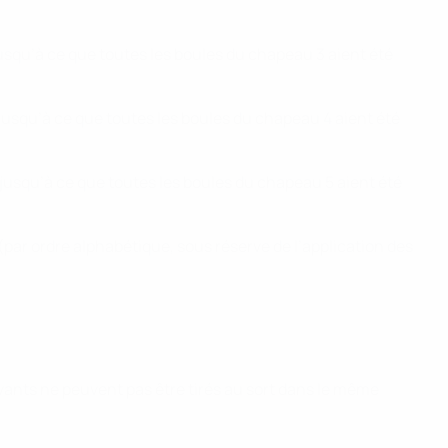
jusqu’à ce que toutes les boules du chapeau 3 aient été
 jusqu’à ce que toutes les boules du chapeau 4 aient été
 jusqu’à ce que toutes les boules du chapeau 5 aient été
(par ordre alphabétique, sous réserve de l’application des
uivants ne peuvent pas être tirés au sort dans le même