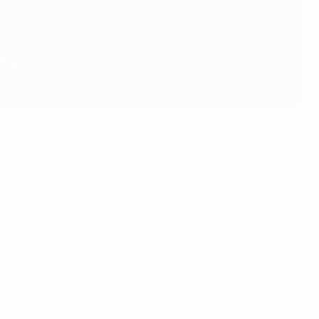
ourg
ure est répétée jusqu’à ce que toutes les boules du
jusqu’à ce que toutes les boules du chapeau 2 aient été