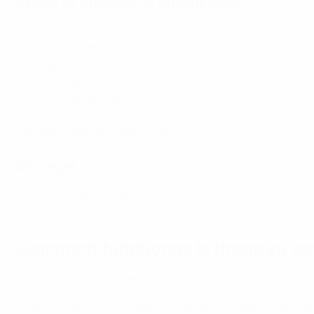
Phase de groupes de qualification
▪ 17–25 mars 2025
▪ 2–10 juin 2025
▪ 1–9 septembre 2025
▪ 6–14 octobre 2025
▪ 10–18 novembre 2025
▪ 23–31 mars 2026
▪ 21 septembre–6 octobre 2026
Barrages
▪ 9–17 novembre 2026
Comment fonctionne le tirage au sor
• Les pays hôtes, l’Albanie et la Serbie, sont directement qu
• Les équipes sont classées sur la base du
système de clas