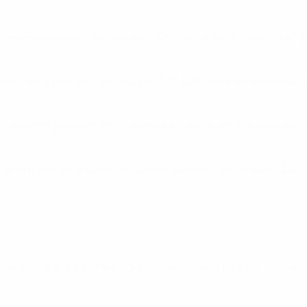
 troisième position des Groupes A à I (par ordre alphabétique) 
 quatrième position des Groupes A à I (par ordre alphabétique)
 cinquième position des Groupes A à I (par ordre alphabétique)
e déterminer les équipes en sixième position des Groupes A à F 
exécutif de l’UEFA et le Panel d’urgence de l’UEFA, les pays s