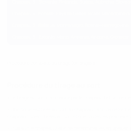
Chapeau 3 : Slovénie, Finlande, Suède, Autriche, Slovaqu
Chapeau 4 : Écosse, Pays de Galles, Israël, Macédoine du
Chapeau 5 : Bélarus, Monténégro, Bosnie-Herzégovine, 
Chapeau 6 : Estonie, Malte, Arménie, Andorre, Gibraltar,
Procédure complète du tirage (en anglais)
Procédure du tirage au sort
• Le tirage au sort commence par le chapeau 1 et se termi
• Une boule est tirée au sort du chapeau 1 afin de déterm
chapeau 1 soient tirées au sort et que toutes les premières
• Puis suit le chapeau 2 afin de déterminer les équipes en