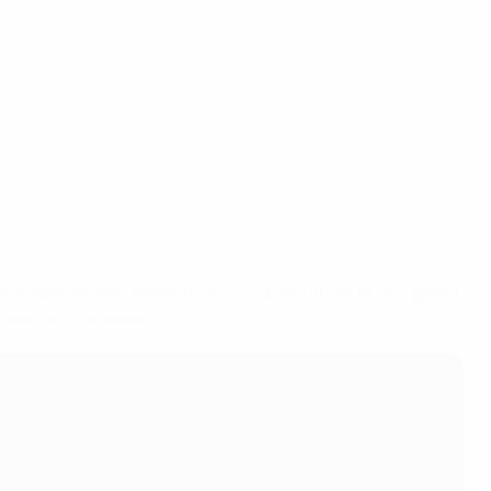
 qualifient directement pour la phase finale et rejoignent
 derniers finalistes.