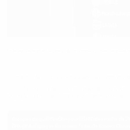
Les neuf groupes de qualification pour l'EURO U21 2027
UEFA via Getty Images
Le tirage au sort de la phase de groupes du Championnat d'E
Les matches de groupe auront lieu entre mars 2025 et octob
Les neuf vainqueurs de groupe et le deuxième ayant obtenu 
tournoi final et rejoignent l'Albanie et la Serbie, coorgan
restants.
Groupes de qualification pour l'EURO des moins de 2
Groupe A :
Espagne, Roumanie, Finlande, Kosovo, Chypre