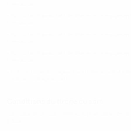
tirées au sort.
• Puis suit le chapeau 3 afin de déterminer les équipes en
tirées au sort.
• Puis suit le chapeau 4 afin de déterminer les équipes en
tirées au sort.
• Puis suit le chapeau 5 afin de déterminer les équipes en
tirées au sort.
• Enfin, les boules du chapeau 6 sont tirées au sort afin d
conditions du tirage au sort).
Conditions du tirage au sort
Sur la base des décisions antérieures prises par le Comité 
groupe :