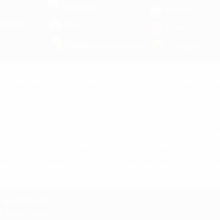
urope des moins de 21 ans de l'UEFA 2025-27 a eu lieu le jeudi
re 2026, suivis des barrages le mois suivant, avant la phase fi
le meilleur résultat (sans compter les résultats contre les é
isateurs de la compétition. Les huit autres deuxièmes disputero
1 ans 2025-27
, Saint-Marin