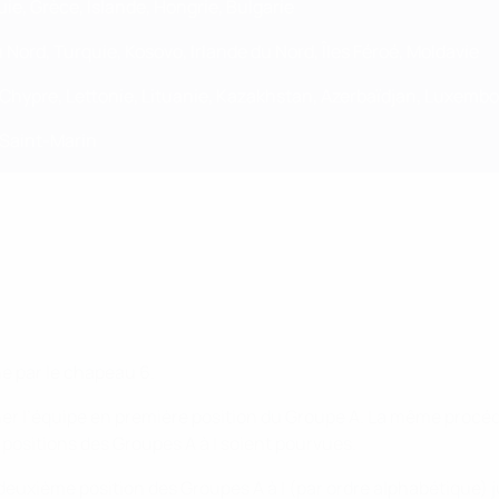
ie, Grèce, Islande, Hongrie, Bulgarie
 Nord, Turquie, Kosovo, Irlande du Nord, Îles Féroé, Moldavie
Chypre, Lettonie, Lituanie, Kazakhstan, Azerbaïdjan, Luxemb
 Saint-Marin
ne par le chapeau 6.
iner l’équipe en première position du Groupe A. La même procéd
 positions des Groupes A à I soient pourvues.
 deuxième position des Groupes A à I (par ordre alphabétique) 