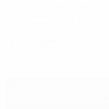
• Les 51 équipes sont réparties dans six chapeaux comme s
Chapeau 1 : équipes classées de 1 à 9 (9 boules)
Chapeau 2 : équipes classées de 10 à 18 (9 boules)
Chapeau 3 : équipes classées de 19 à 27 (9 boules)
Chapeau 4 : équipes classées de 28 à 36 (9 boules)
Chapeau 5 : équipes classées de 37 à 45 (9 boules)
Chapeau 6 : équipes classées de 46 à 51 (6 boules)
• Les équipes seront tirées au sort en six groupes de six é
• Les neuf vainqueurs de groupe et le meilleur deuxième, c
les coorganisateurs, l’Albanie et la Serbie. Les huit autre
Tirage au sort des éliminatoires de l'EURO U21 2025-27,
Chapeau 1 : Espagne, Angleterre, Portugal, Pays-Bas, Al
Chapeau 2 : Roumanie, Suisse, Croatie, Tchéquie, Pologn