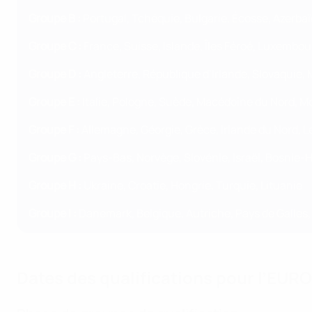
Groupe B :
Portugal, Tchéquie, Bulgarie, Écosse, Azerbaïd
Groupe C :
France, Suisse, Islande, Îles Féroé, Luxembou
Groupe D :
Angleterre, République d’Irlande, Slovaquie,
Groupe E :
Italie, Pologne, Suède, Macédoine du Nord, 
Groupe F :
Allemagne, Géorgie, Grèce, Irlande du Nord, L
Groupe G :
Pays-Bas, Norvège, Slovénie, Israël, Bosnie-
Groupe H :
Ukraine, Croatie, Hongrie, Turquie, Lituanie
Groupe I :
Danemark, Belgique, Autriche, Pays de Galles,
Dates des qualifications pour l’EUR