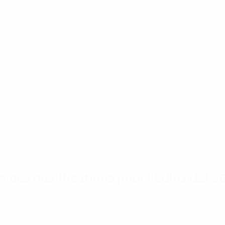
t des qualifications pour l’EURO U21 2
alifiés pour la phase finale de l’été 2027.
sement par coefficient
établi conformément au
règlement, a