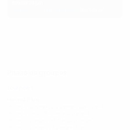
Samedi 28 juin
Angleterre 3-2 (a.p.) Allemagne
(Bratislava)
Le but de Rowe dans la prolongation
Phase de groupes
Journée 1
Mercredi 11 juin
Groupe A :
Slovaquie 2-2 Espagne
(Bratislava)
Groupe A :
Italie 1-0 Roumanie
(Trnava)
Groupe C :
Portugal 0-0 France
(Trenčín)
Groupe C :
Pologne 1-2 Géorgie
(Žilina)