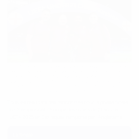
Tim Dittmer, entraîneur des gardiens de l'équipe d'Angleterre,
Lee Carsley, sélectionneur de l'équipe d'Angleterre, Ashley
Cole, entraîneur adjoint de l'équipe d'Angleterre, et James
Ryder, analyste de performance senior de l'équipe masculine
d'Angleterre, posent pour une photo avec le trophée du
Championnat d'Europe des moins de 21 ans de l'UEFA
UEFA via Getty Images
Tous les résultats des rencontres pour la phase finale
du Championnat d'Europe des moins de 21 ans de
l'UEFA 2025 en Slovaquie, remporté par l'Angleterre.
La finale