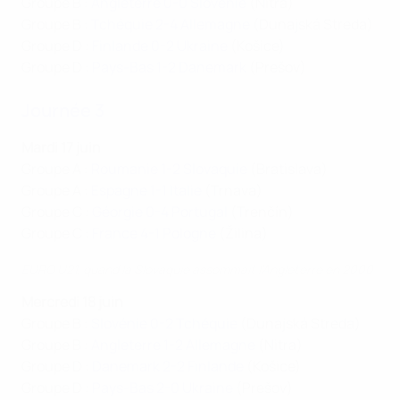
Groupe B :
Angleterre 0-0 Slovénie
(Nitra)
Groupe B :
Tchéquie 2-4 Allemagne
(Dunajská Streda)
Groupe D :
Finlande 0-2 Ukraine
(Košice)
Groupe D :
Pays-Bas 1-2 Danemark
(Prešov)
Journée 3
Mardi 17 juin
Groupe A :
Roumanie 1-2 Slovaquie
(Bratislava)
Groupe A :
Espagne 1-1 Italie
(Trnava)
Groupe C :
Géorgie 0-4 Portugal
(Trenčín)
Groupe C :
France 4-1 Pologne
(Žilina)
EURO U21, quand la Slovaquie assommait l'Angleterre en 2000
Mercredi 18 juin
Groupe B :
Slovénie 0-2 Tchéquie
(Dunajská Streda)
Groupe B :
Angleterre 1-2 Allemagne
(Nitra)
Groupe D :
Danemark 2-2 Finlande
(Košice)
Groupe D :
Pays-Bas 2-0 Ukraine
(Prešov)