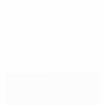
Finale de l'EURO U21 2006, Pays-Bas - Ukraine
Demi-finales
Mercredi 25 juin
DF1 :
Angleterre 2-1 Pays-Bas
(Bratislava)
DF2 :
Allemagne 3-0 France
(Košice)
Finale
Samedi 28 juin
Angleterre - Allemagne
(Bratislava, 21 heures)
Stades de l'EURO U21
National Football Stadium, Bratislava
(3 matches
du groupe A, demi-finale, finale)
Anton Malatinský Stadium, Trnava
(3 matches du
Groupe A, quart de finale)