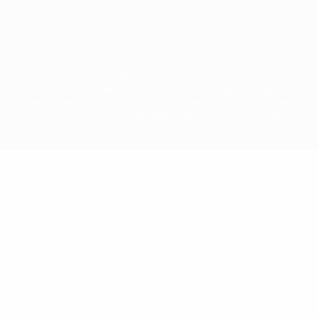
© 1998-2026 UEFA. Tous droits réservés.
La désignation UEFA, le logo de l'UEFA et toutes les marques liées
aux compétitions de l'UEFA sont protégés en tant que marques
et/ou droits d'auteur de l'UEFA. Toute utilisation de ces marques
déposées à des fins commerciales est interdite. L'utilisation de la
plate-forme UEFA.com implique que vous acceptez les Conditions
générales et les Dispositions en matière de vie privée.