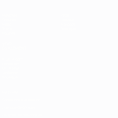
Matches
Infos
Groupes
Histoire
Vidéo
À propos
Stats
Boutique
Équipes
VOIR
ÉGALEMENT
fr.UEFA.com
Fondation
UEFA pour
l'enfance
Boutique
Vie privée
Conditions d'utilisation
Politique de cookies
Paramètres des cookies