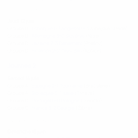
EURO U21, Portugal - France 2006
Jeudi 12 juin
Groupe B :
Tchéquie 1-3 Angleterre
(Dunajská Streda)
Groupe B :
Allemagne 3-0 Slovénie
(Nitra)
Groupe D :
Ukraine 2-3 Danemark
(Prešov)
Groupe D :
Finlande 2-2 Pays-Bas
(Košice)
Journée 2
Samedi 14 juin
Groupe A :
Espagne 2-1 Roumanie
(Bratislava)
Groupe A :
Slovaquie 0-1 Italie
(Trnava)
Groupe C :
Portugal 5-0 Pologne
(Trenčín)
Groupe C :
France 3-2 Géorgie
(Žilina)
Espagne - Italie, leurs stars à l'EURO U21
Dimanche 15 juin