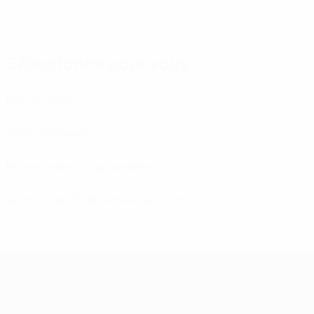
Sélectionné pour vous
Les qualifiés
2025, Slovaquie
Phase finale, tirage complet
Records de l’EURO Moins de 21 ans
Championnat d'Europe des moi