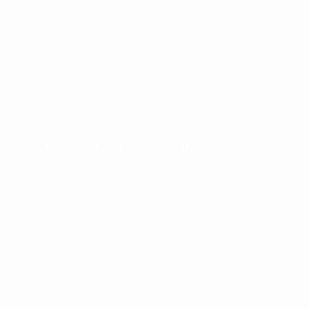
Phase à élimination directe
Quarts de finale
Samedi 21 juin
QF1 :
Espagne 1-3 Angleterre
(Trnava)
QF2 :
Portugal 0-1 Pays-Bas
(Žilina)
Dimanche 22 juin
QF3 :
Allemagne 3-2 Italie a.p
(Dunajská Streda)
QF4 :
Danemark 2-3 France
(Prešov)