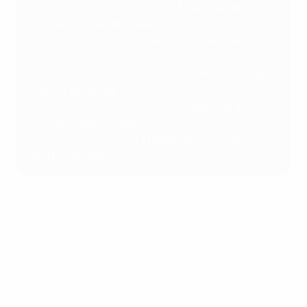
DAC Aréna, Dunajská Streda
(3 matches du
Groupe B, quart de finale)
Nitra Stadium, Nitra
(3 matches du Groupe B)
Sihoť Stadium, Trenčín
(3 matches du Groupe C)
MŠK Žilina Stadium, Žilina
(3 matches du Groupe
C, quart de finale)
Košice Football Arena, Košice
(3 matches du
Groupe D, demi-finale)
Tatran Arena, Prešov
(3 matches du Groupe D,
quart de finale)
© 1998-2026 UEFA. All rights reserved.
Mis à jour le: dimanche 29 juin 2025