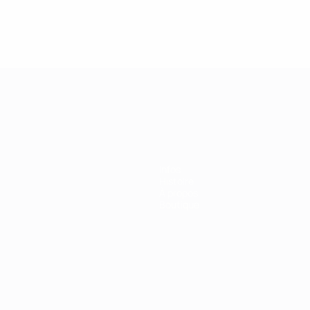
ns de 21 ans
Infos
Histoire
À propos
Boutique