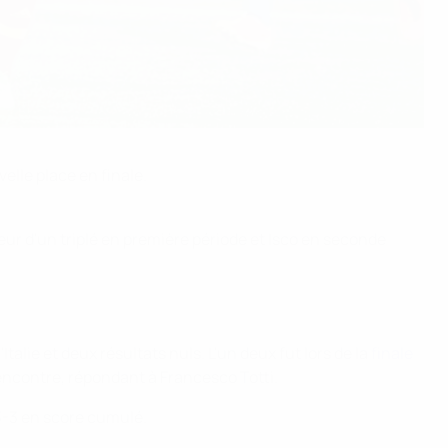
velle place en finale.
eur d'un triplé en première période et Isco en seconde
Italie et deux résultats nuls. L'un deux fut lors de la
finale
 rencontre, répondant à Francesco Totti.
 3-3 en score cumulé.