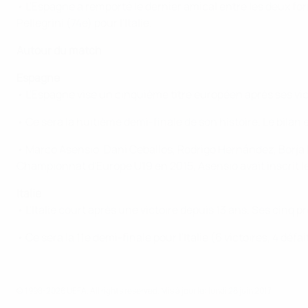
• L'Espagne a remporté le dernier amical entre les deux fo
Pellegrini (74e) pour l'Italie.
Autour du match
Espagne
• L'Espagne vise un cinquième titre européen après ses vict
• Ce sera la huitième demi-finale de son histoire. Le bilan e
• Marco Asensio, Dani Ceballos, Rodrigo Hernández, Borja M
Championnat d'Europe U19 en 2015, Asensio avait inscrit le
Italie
• L'Italie court après une victoire depuis 13 ans. Ses cinq
• Ce sera la 11e demi-finale pour l'Italie (6 victoires, 4 défai
© 1998-2026 UEFA. All rights reserved.
Mis à jour le: lundi 26 juin 2017