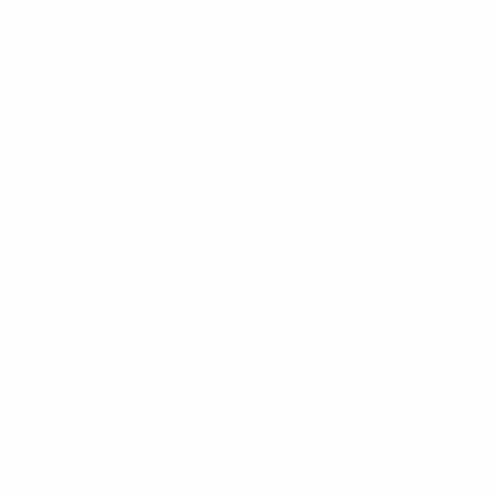
t Borja Mayoral (38e) marquaient pour l'Espagne, Lorenzo
ont battu la France 2-0 lors des demi-finales du
04.