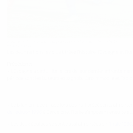
Espagne-Italie, victoire espagnole 4-2 lors de la finale 2013
©Getty Images
Les deux nations les plus titrées l'histoire, l'Espagne et l'
Précédents
• L'Espagne a battu l'Italie lors de leur dernier affrontemen
période sont les buteurs espagnols, Ciro Immobile et Fabio B
• Le bilan en face à face lors des huit précédents affrontemen
de l'édition 1996
à Barcelone, l'Italie s'imposant ensuite a
• Les deux équipes se sont aussi affrontées en
finale 1986