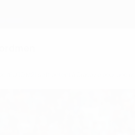
ecordmen
 de l'EURO M21 s'affrontent à Cracovie pour une no