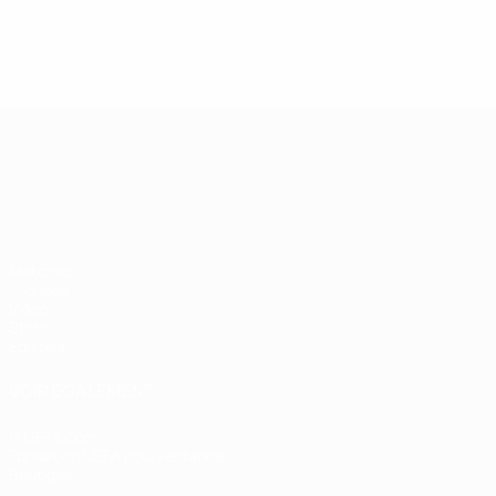
Championnat d'Europe des moi
Matches
Groupes
Vidéo
Stats
Équipes
VOIR ÉGALEMENT
fr.UEFA.com
Fondation UEFA pour l'enfance
Boutique