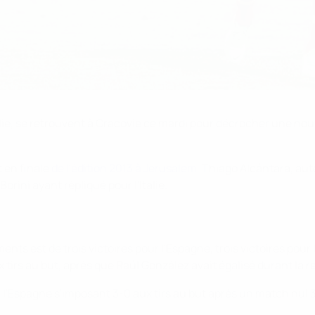
Italie, se retrouvent à Cracovie ce mardi pour décrocher une nou
t en finale
de l'édition 2013 à Jerusalem
. Thiago Alcántara, aut
orini ayant répliqué pour l'Italie.
ts est de trois victoires pour l'Espagne, trois victoires pour l'
ux tirs au but, après que Raúl González avait égalisé durant la
, l'Espagne s'imposant 3-0 aux tirs au but après un match nul