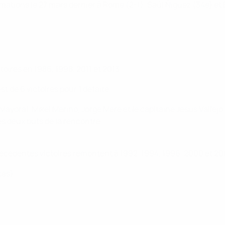
rmations le 27 mars dernier à Rome (2-1). Saúl Ňíguez (34e) e
oires en 1986, 1998, 2011 et 2013.
st de 6 victoires pour 1 défaite.
ayoral, Mikel Merino, Jorge Meré et le capitaine Jesús Vallejo 
s deux buts de la rencontre.
 précédentes victoires remontent à 1992, 1994, 1996, 2000 et 20
tes).