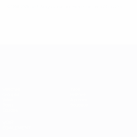
© 1998-2026 UEFA. All rights reserved.
Mis à jour le: mardi 23 juin 2015
Championnat d'Europe des moi
Matches
Infos
Groupes
Histoire
Vidéo
À propos
Stats
Boutique
Équipes
VOIR
ÉGALEMENT