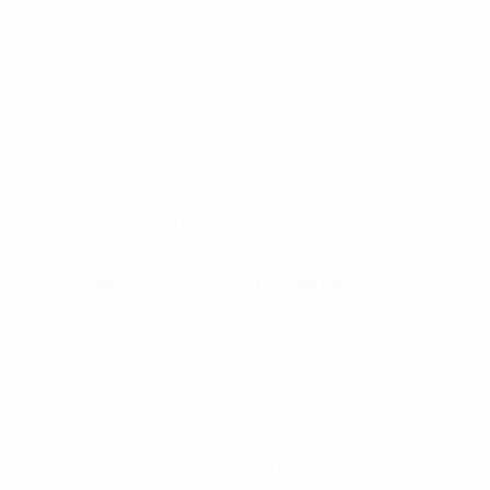
stats des matches en live, comme lors de l'UEFA
Champions League, pour la première fois de l'histoire
des phases finales moins de 21 ans.
De plus
UEFA.com
, vous offrira le résumé complet des
matches dès le coup de sifflet final.
Où regarder les matches : les partenaires
Europe – nations en lice
Nation
Diffuseurs
République Tchèque
Czech TV
Danemark
Viasat and DR
Angleterre
BT Sport
Allemagne
ARD/ZDF et Sport 1
Italie
RAI
Portugal
RTP et Sport TV