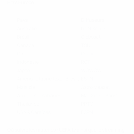
Hors Europe
Pays
Diffuseurs
Australie
beIN Sports
Brésil
Globosat
Canada
TSN
Chine
CCTV
Indonésie
RCTI
Japon
WOWOW
Amérique latine (excl. Brésil)
ESPN
Malaisie
Astro Measat
Afrique subsaharienne
Ma Chaîne Sport
Thaïlande
PPTV
USA & Caraïbes
ESPN
Où suivre les matches : UEFA.tv ainsi que le streaming