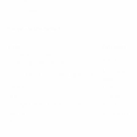
Serbie
Arena
Suède
TV4
Europe
– autres nations
Pays
Diffuseurs
Croatie, Bosnie-Herzégovine,
Arena
Montenegro, ARY Macédoine
Ma Chaîne
France, Belgique, Luxembourg, Suisse
Sport
Finlande
Elisa
Israël
Charlton
Norvège, Estonie, Lettonie, Lituanie
Viasat
Roumanie
Dolce Sport
Slovaquie
TV Joj