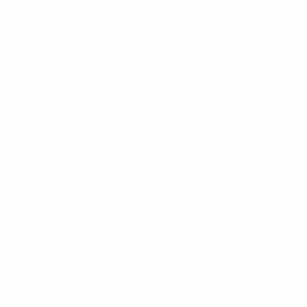
UEFA.com
et
UEFA.tv
Pour la première fois, l'UEFA complètera la couverture
assurée par les diffuseurs partenaires par un
streaming live disponible partout dans le monde via la
chaîne YouTube UEFA.tv et sur le MatchCentre
UEFA.com.
L'intégralité de la compétition sera disponible
sur
UEFA.tv
et UEFA.com, avec les meilleurs moments
disponibles à la demande et une couverture vidéo en
sus, disponible jusqu'à la fin de la compétition.
MatchCentre
La diffusion des matches en streaming viendra
s'ajouter à l'expérience MatchCentre intégrale,
assurée par nos reporters, qui vous montreront les
plus belles photos et vous offrirons les résumés
complets de la phase finale. Vous pourrez retrouvez les