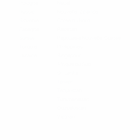
Pologne
Népal
Russie
Nouvelle-Zélande
Slovénie
Corée du Nord
Espagne
Pakistan
Suisse
Papouasie Nouvelle-Guinée
Turquie
Philippines
Ukraine
Singapour
Afrique du Sud
Sri Lanka
Taiwan
Tadjikistan
Turkménistan
Ouzbékistan
Vietnam