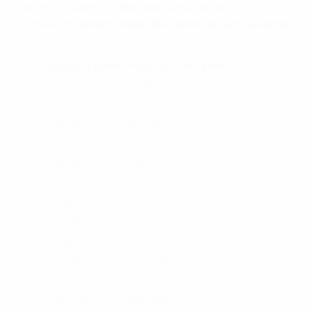
live et la couverture des meilleurs moments
d'UEFA.com seront disponibles dans les pays suivants.
Pays européens
Pays non-européens
Arménie
Afghanistan
Autriche
Bangladesh
Azerbaïdjan
Boutan
Belarus
Cambodge
Géorgie
Hong Kong
Grèce
Inde
Hongrie
Kyrgyzstan
Islande
Laos
Kazakhstan
Macau
Liechtenstein
Mongolie
Malte
Myanmar
Moldavie
Namibie