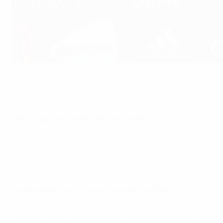
L'Italie peut aller au bout pour Capuano
©UEFA.com
Alors qu'il s'est assuré la tête du Groupe A avec l'Italie,
l'UEFA, avec les demi-finales, contre les Pays-bas ou l'Esp
Marco Capuano, défenseur de l'Italie
Je pense que ce fut un match équilibré. Cela aurait été do
très important (de finir à la première place). On voulait 
grande équipe (l'Espagne ou les Pays-Bas) et l'Espagne c'e
espère maintenant aller au bout et ce sera déjà une super
Andrea Bertolacci, milieu de terrain de l'Italie
Nous ne méritions pas de perdre cette rencontre. La chose
nous avons eu des occasions franches à certains moments.