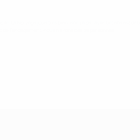
ile. La Norvège joue très bien, elle va de l'avant et elle est dé
avec de l'engagement, nous n'avons pas de personnes.