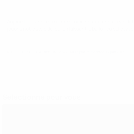
Aujourd'hui, une très bonne équipe nous a rendu la vie diffic
jouons notre style de jeu, en laissant le ballon au sol et 
© 1998-2026 UEFA. All rights reserved.
Mis à jour le: mercredi 12 juin 2013
Sélectionné pour vous