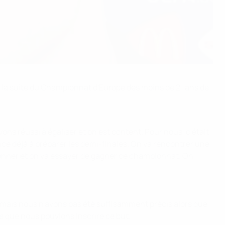
ers la suite du Championnat d'Europe des moins de 21 ans de
ns réussi à égaliser et on est content. Pour nous, c'était
nce déjà à préparer les demi-finales. On va rencontrer une
 donner et on va essayer de gagner ce championnat. On
 mais nous n'avons pas été suffisamment précis alors que
 que nous pouvions inscrire ce but.