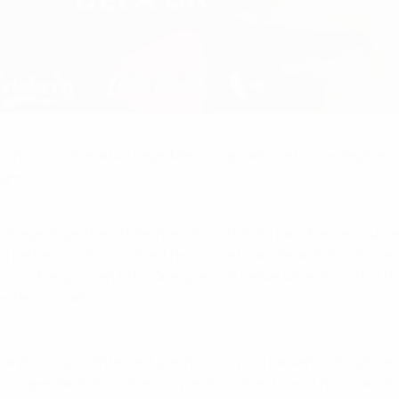
 avec un nul contre la Norvège, Marco Capuano se tourne déjà v
agne.
mmage de perdre à la dernière minute mais par chance nous avo
aussi rester invaincus. On est heureux et maintenant on comme
st le champion en titre. Quel que soit l'adversaire on va tout
be demi-finale.
 la plus importante c'est que nous soyons parvenus à égaliser
 Cependant, nous n'avons pas baissé les bras et nous savions