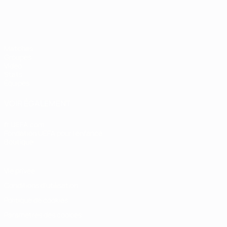
Matches
Groupes
Vidéo
Stats
Équipes
VOIR ÉGALEMENT
fr.UEFA.com
Fondation UEFA pour l'enfance
Boutique
Vie privée
Conditions d'utilisation
Politique de cookies
Paramètres des cookies