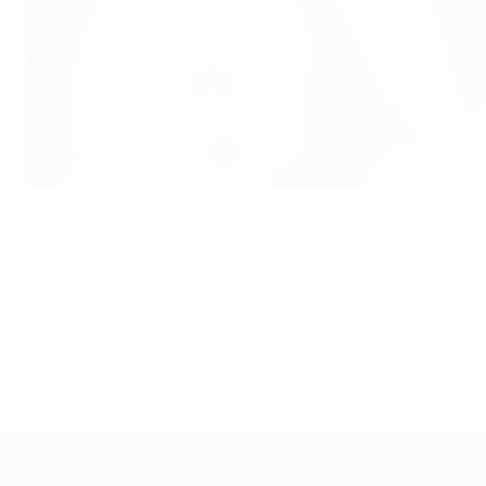
Gagnez au Fantasy M21
©Getty Images
© 1998-2026 UEFA. All rights reserved.
Mis à jour le: mercredi 5 juin 2013
Championnat d'Europe des moi