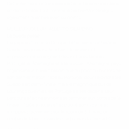
Cette dernière victoire assurait aux Italiens une place
en demi-finale, tout comme la Serbie-Monténégro,
également qualifiée avec six points.
MEILLEUR JOUEUR : ALBERTO GILARDINO
La Suède passe
L'équipe en forme du Groupe B était sans conteste la
Suède : les joueurs de Johan Elmander ont
impressionné en alignant des victoires face au
Portugal, à l'Allemagne et à la Suisse. L'Allemagne, pays
organisateur, n'avait besoin que du point du nul lors de
son dernier match, face au Portugal, pour rejoindre les
Suédois en demi-finale, mais le magnifique but de
Lourenço qualifiait les Portugais à ses dépens. Leur
parcours allait néanmoins se terminer aux portes de la
finale : l'Italie avait en effet trouvé son rythme et
s'imposait facilement sur le score de 3-1, avec un
doublé de Alberto Gilardino, le buteur du Parma FC.