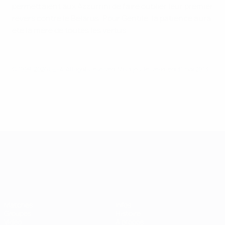
permettaient aux Azzurrini de faire oublier leur premier
revers contre le Bélarus. Pour Gentile, la patience aura
été la mère de toutes les vertus.
© 1998-2026 UEFA. All rights reserved.
Mis à jour le: vendredi 31 mai 2013
Championnat d'Europe des moi
Matches
Infos
Groupes
Histoire
Vidéo
À propos