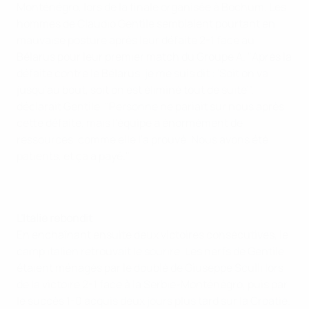
Monténégro, lors de la finale organisée à Bochum. Les
hommes de Claudio Gentile semblaient pourtant en
mauvaise posture après leur défaite 2-1 face au
Bélarus pour leur premier match du Groupe A. "Après la
défaite contre le Bélarus, je me suis dit : 'Soit on va
jusqu'au bout, soit on est éliminé tout de suite'",
déclarait Gentile. "Personne ne pariait sur nous après
cette défaite, mais l'équipe a énormément de
ressources, comme elle l'a prouvé. Nous avons été
patients, et ça a payé."
L'Italie rebondit
En enchaînant ensuite deux victoires consécutives, le
camp italien retrouvait le sourire. Les nerfs de Gentile
étaient ménagés par le doublé de Giuseppe Sculli lors
de la victoire 2-1 face à la Serbie-Monténégro, puis par
le succès 1-0 acquis deux jours plus tard sur la Croatie.