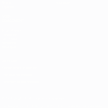
Stats
Boutique
Équipes
VOIR
ÉGALEMENT
fr.UEFA.com
Fondation
UEFA pour
l'enfance
Boutique
Vie privée
Conditions d'utilisation
Politique de cookies
Paramètres des cookies
© 1998-2026 UEFA. Tous droits réservés.
La désignation UEFA, le logo de l'UEFA et toutes les marques liées