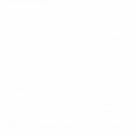
Gilardino prolifique
Cette victoire ouvrait la voie à une nouvelle
confrontation avec la Serbie-Monténégro, qui avait de
son côté obtenu son billet pour la finale au terme d'un
affrontement palpitant. L'équipe de Vladimir Petrović
semblait se diriger vers une élimination en concédant
l'ouverture du score en Suède, mais Milos Marić faisait
trembler les filets dans le temps additionnel pour
provoquer une prolongation. La Serbie et Monténégro
se qualifiait finalement aux tirs au but, mais s'inclinait
ensuite en finale contre l'Italie. Sept des Azzurrini
sacrés ce soir-là allaient rapidement faire leurs
premiers pas en équipe A, notamment Daniele Bonera,
Christian Zaccardo, Andrea Barzagli, Daniele De Rossi
et Gilardino, qui prouvaient que le futur de la sélection
italienne était entre de bonnes mais en laissant
exploser leur bonheur devant les 20 092 supporteurs
présents. Les tirs au but réussi par De Rossi, Cesare
Bovo et Gilardino (son quatrième but du tournoi)