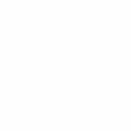
Infos
À propos
LES SITES DE
L'UEFA
fr.UEFA.com
Fondation
UEFA pour
l'enfance
LANGUES
Français
English
Français
Deutsch
Русский
Español
Italiano
Português
Vie privée
Conditions d'utilisation
Politique de cookies
Paramètres des cookies