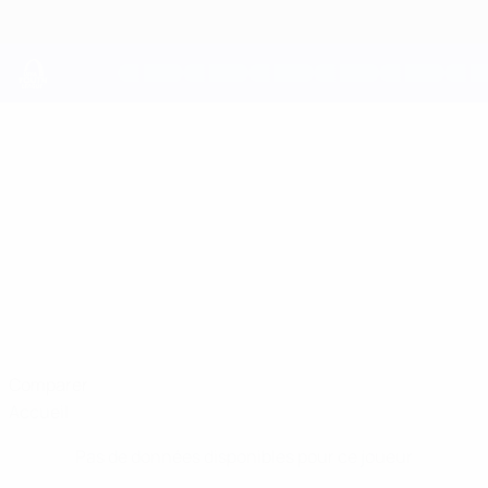
Passer
au
contenu
principal
UEFA Youth League
OLIVER
Oliver Boast Stats
BOAST
Tottenham
Angleterre
Comparer
Accueil
Pas de données disponibles pour ce joueur