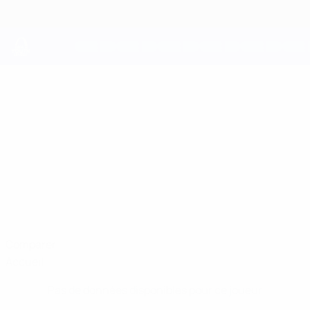
Passer
au
contenu
principal
UEFA Youth League
ANASTASIOS
Anastasios Kampagiovanis Stats
KAMPAGIOVANIS
Olympiacos
Comparer
Accueil
Pas de données disponibles pour ce joueur