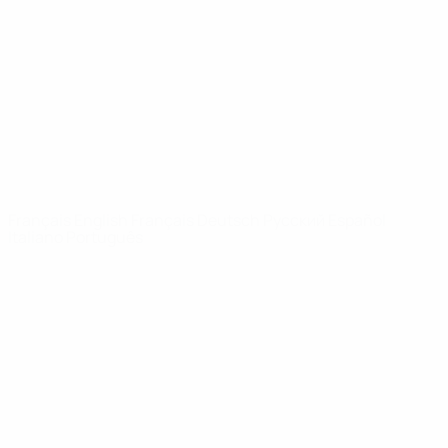
Infos
À propos
LES SITES DE
L'UEFA
fr.UEFA.com
Fondation
UEFA pour
l'enfance
LANGUES
Français
English
Français
Deutsch
Русский
Español
Italiano
Português
Vie privée
Conditions d'utilisation
Politique de cookies
Paramètres des cookies