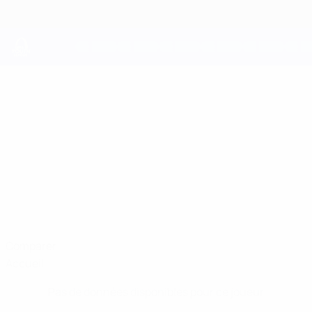
Passer
au
contenu
principal
UEFA Youth League
JONATHAN
Jonathan Moalem Stats
MOALEM
Copenhagen
Danemark
Comparer
Accueil
Pas de données disponibles pour ce joueur