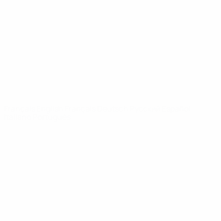
Infos
À propos
LES SITES DE
L'UEFA
fr.UEFA.com
Fondation
UEFA pour
l'enfance
LANGUES
Français
English
Français
Deutsch
Русский
Español
Italiano
Português
Vie privée
Conditions d'utilisation
Politique de cookies
Paramètres des cookies