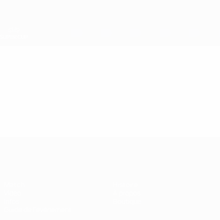
Passer
au
contenu
principal
Super Coupe de l'UEFA
Vidéo
Temps forts
Super Coupe de l'UEFA
Match
Histoire
Vidéo
À propos
Infos
Boutique
Guide de l'évènement