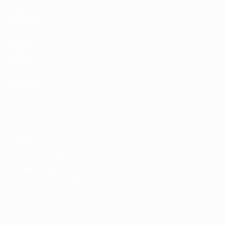
VOIR
ÉGALEMENT
fr.UEFA.com
Fondation
UEFA pour
l'enfance
LANGUES
Français
English
Français
Deutsch
Русский
Español
Italiano
Português
Vie privée
Conditions d'utilisation
Politique de cookies
Paramètres des cookies
© 1998-2026 UEFA. Tous droits réservés.