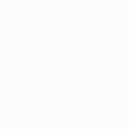
ts d'auteur de l'UEFA. Toute utilisation de ces marques déposées à
ositions en matière de vie privée.