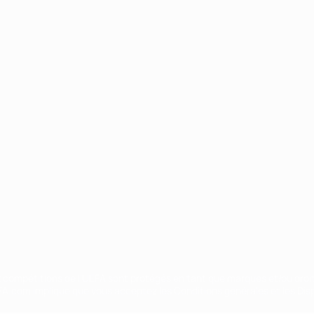
Português
ux compétitions de l'UEFA sont protégés en tant que marques et/ou droi
EFA.com implique que vous acceptez les Conditions générales et les Disp