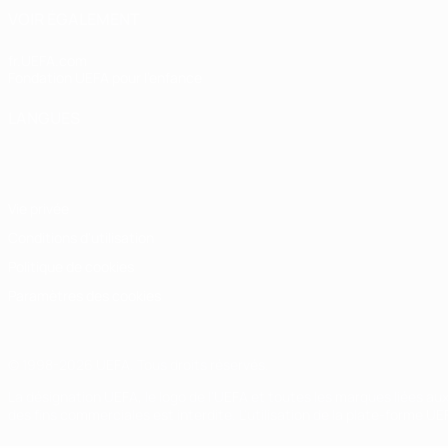
VOIR ÉGALEMENT
fr.UEFA.com
Fondation UEFA pour l'enfance
LANGUES
Français
English
Français
Deutsch
Русский
Español
Italiano
Vie privée
Conditions d'utilisation
Politique de cookies
Paramètres des cookies
© 1998-2026 UEFA. Tous droits réservés.
La désignation UEFA, le logo de l'UEFA et toutes les marques liées a
des fins commerciales est interdite. L'utilisation de la plate-forme U