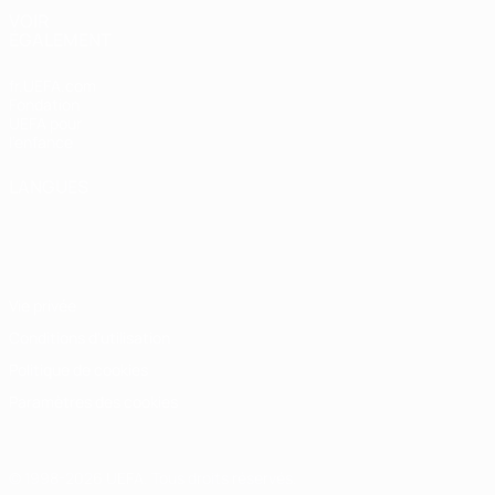
VOIR
ÉGALEMENT
fr.UEFA.com
Fondation
UEFA pour
l'enfance
LANGUES
Français
English
Français
Deutsch
Русский
Español
Italiano
Português
Vie privée
Conditions d'utilisation
Politique de cookies
Paramètres des cookies
© 1998-2026 UEFA. Tous droits réservés.