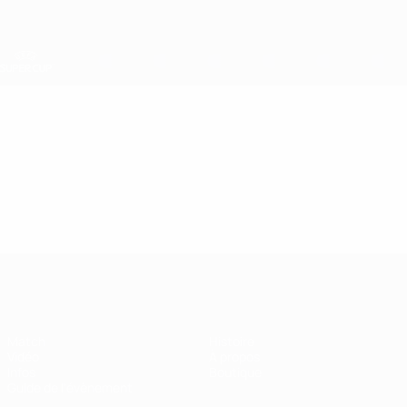
Passer
au
contenu
principal
Super Coupe de l'UEFA
Vidéo
En vedette
Super Coupe de l'UEFA
Match
Histoire
Vidéo
À propos
Infos
Boutique
Guide de l'évènement