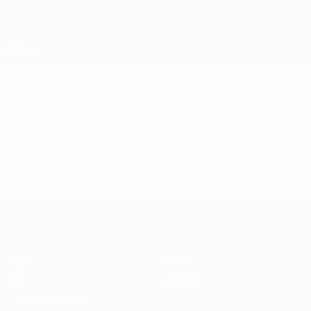
Passer
au
contenu
principal
Super Coupe de l'UEFA
Vidéo
En vedette
Super Coupe de l'UEFA
Match
Histoire
Vidéo
À propos
Infos
Boutique
Guide de l'évènement