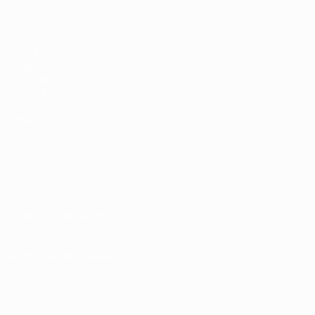
VOIR
ÉGALEMENT
fr.UEFA.com
Fondation
UEFA pour
l'enfance
LANGUES
Français
English
Français
Deutsch
Русский
Español
Italiano
Português
Vie privée
Conditions d'utilisation
Politique de cookies
Paramètres des cookies
© 1998-2026 UEFA. Tous droits réservés.