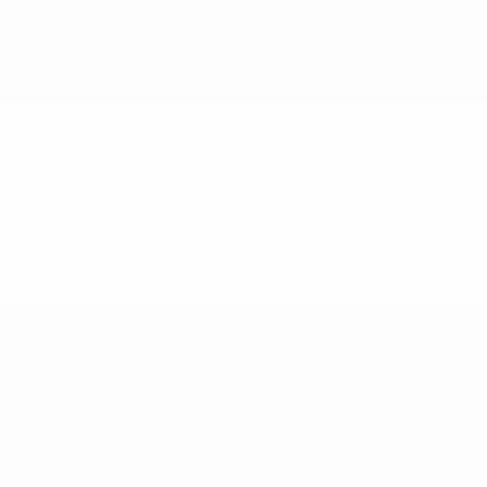
Passer
au
contenu
principal
Super Coupe de l'UEFA
Vidéo
En vedette
Super Coupe de l'UEFA
Match
Histoire
Vidéo
À propos
Infos
Boutique
Guide de l'évènement