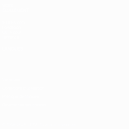
VOIR
ÉGALEMENT
fr.UEFA.com
Fondation
UEFA pour
l'enfance
LANGUES
Français
English
Français
Deutsch
Русский
Español
Italiano
Português
Vie privée
Conditions d'utilisation
Politique de cookies
Paramètres des cookies
© 1998-2026 UEFA. Tous droits réservés.