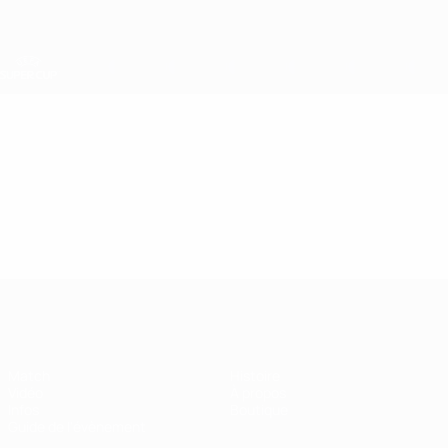
Passer
au
contenu
principal
Super Coupe de l'UEFA
Vidéo
En vedette
Super Coupe de l'UEFA
Match
Histoire
Vidéo
À propos
Infos
Boutique
Guide de l'évènement