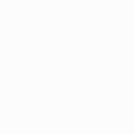
VOIR
ÉGALEMENT
fr.UEFA.com
Fondation
UEFA pour
l'enfance
LANGUES
Français
English
Français
Deutsch
Русский
Español
Italiano
Português
Vie privée
Conditions d'utilisation
Politique de cookies
Paramètres des cookies
© 1998-2026 UEFA. Tous droits réservés.