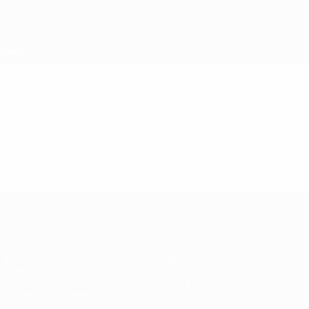
Passer
au
contenu
principal
Super Coupe de l'UEFA
Vidéo
En vedette
Super Coupe de l'UEFA
Match
Histoire
Vidéo
À propos
Infos
Boutique
Guide de l'évènement