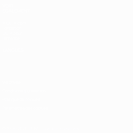
VOIR
ÉGALEMENT
fr.UEFA.com
Fondation
UEFA pour
l'enfance
LANGUES
Français
English
Français
Deutsch
Русский
Español
Italiano
Português
Vie privée
Conditions d'utilisation
Politique de cookies
Paramètres des cookies
© 1998-2026 UEFA. Tous droits réservés.