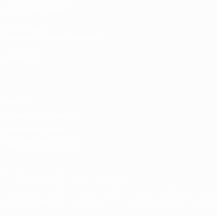
VOIR ÉGALEMENT
fr.UEFA.com
Fondation UEFA pour l'enfance
LANGUES
Français
English
Français
Deutsch
Русский
Español
Italiano
Vie privée
Conditions d'utilisation
Politique de cookies
Paramètres des cookies
© 1998-2026 UEFA. Tous droits réservés.
La désignation UEFA, le logo de l'UEFA et toutes les marques liées a
des fins commerciales est interdite. L'utilisation de la plate-forme U