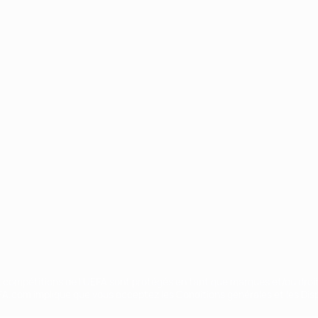
Português
ux compétitions de l'UEFA sont protégés en tant que marques et/ou droi
EFA.com implique que vous acceptez les Conditions générales et les Disp