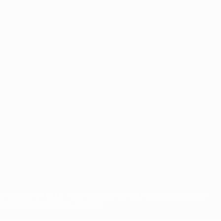
ts d'auteur de l'UEFA. Toute utilisation de ces marques déposées à
ositions en matière de vie privée.