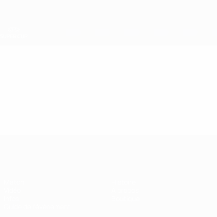
Passer
au
contenu
principal
Super Coupe de l'UEFA
Vidéo
En vedette
Super Coupe de l'UEFA
Match
Histoire
Vidéo
À propos
Infos
Boutique
Guide de l'évènement