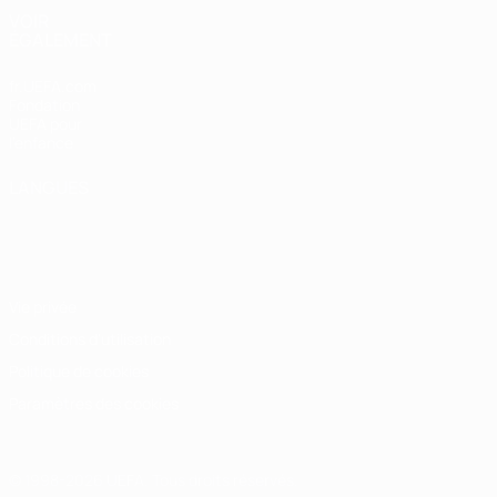
VOIR
ÉGALEMENT
fr.UEFA.com
Fondation
UEFA pour
l'enfance
LANGUES
Français
English
Français
Deutsch
Русский
Español
Italiano
Português
Vie privée
Conditions d'utilisation
Politique de cookies
Paramètres des cookies
© 1998-2026 UEFA. Tous droits réservés.