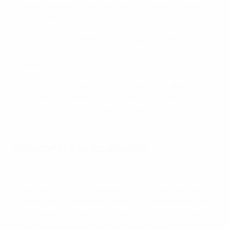
seule équipe allemande à avoir remporté la Super
Coupe de l'UEFA.
e
Francfort peut devenir le 25
club à brandir le
trophée et le premier nouveau vainqueur depuis le
Bayern en 2013.
Treize clubs ont perdu lors de leur seule apparition
en Super Coupe de l'UEFA, le plus récent étant
Villarreal contre Chelsea à Belfast en 2021.
Rencontre précédente
Les trois Super Coupes de Carlo Ancelotti
L'unique rencontre précédente des deux équipes, à
Hampden Park le 18 mai 1960 – la première de Madrid
en compétition de l'UEFA contre un club allemand –
a donné lieu à l'un des matches les plus