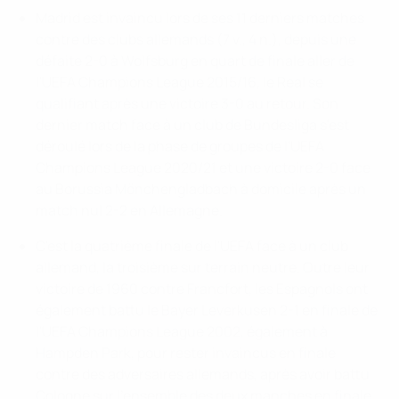
Madrid est invaincu lors de ses 11 derniers matches
contre des clubs allemands (7 v., 4 n.), depuis une
défaite 2-0 à Wolfsburg en quart de finale aller de
l'UEFA Champions League 2015/16, le Real se
qualifiant après une victoire 3-0 au retour. Son
dernier match face à un club de Bundesliga s'est
déroulé lors de la phase de groupes de l'UEFA
Champions League 2020/21 et une victoire 2-0 face
au Borussia Mönchengladbach à domicile après un
match nul 2-2 en Allemagne.
C'est la quatrième finale de l'UEFA face à un club
allemand, la troisième sur terrain neutre. Outre leur
victoire de 1960 contre Francfort, les Espagnols ont
également battu le Bayer Leverkusen 2-1 en finale de
l'UEFA Champions League 2002, également à
Hampden Park, pour rester invaincus en finale
contre des adversaires allemands, après avoir battu
Cologne sur l'ensemble des deux manches en finale