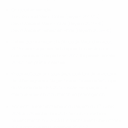
Ont joué ensemble :
Toni Kroos et Mario Götze (Bayern 2013/14)
David Alaba et Mario Götze (Bayern 2013–16)
David Alaba et Sebastian Rode (Bayern 2014–16)
Rafael Borré a rejoint l'Atlético de Madrid en août
2015 mais n'a jamais fait d'apparition en équipe
première avant de partir en 2017. Il a passé l'année
2016/17 en prêt à Villarreal.
Kroos et Götze ont tous deux joué lors de la victoire
de l'Allemagne sur l'Argentine en finale de la Coupe
du Monde de la FIFA 2014. Götze, remplaçant, a
marqué le seul but du match en prolongation.
er
Ancelotti a été l'entraîneur du Bayern du 1
juillet
2016 au 28 septembre 2017, le club munichois
faisant match nul 2-2 à l'Eintracht avant une victoire
3-0 à domicile en Bundesliga 2016/17.