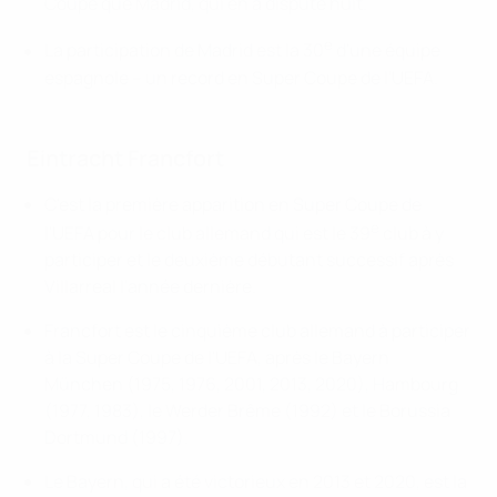
Coupe que Madrid, qui en a disputé huit.
e
La participation de Madrid est la 30
d'une équipe
espagnole – un record en Super Coupe de l'UEFA.
Eintracht Francfort
C'est la première apparition en Super Coupe de
e
l'UEFA pour le club allemand qui est le 39
club à y
participer et le deuxième débutant successif après
Villarreal l'année dernière.
Francfort est le cinquième club allemand à participer
à la Super Coupe de l'UEFA, après le Bayern
München (1975, 1976, 2001, 2013, 2020), Hambourg
(1977, 1983), le Werder Brême (1992) et le Borussia
Dortmund (1997).
Le Bayern, qui a été victorieux en 2013 et 2020, est la