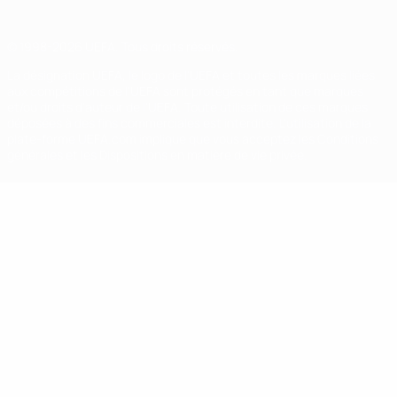
© 1998-2026 UEFA. Tous droits réservés.
La désignation UEFA, le logo de l'UEFA et toutes les marques liées
aux compétitions de l'UEFA sont protégés en tant que marques
et/ou droits d'auteur de l'UEFA. Toute utilisation de ces marques
déposées à des fins commerciales est interdite. L'utilisation de la
plate-forme UEFA.com implique que vous acceptez les Conditions
générales et les Dispositions en matière de vie privée.