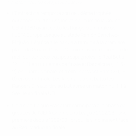
Francfort, tous les buts jusqu'au sacre
L'Eintracht a remporté son deuxième trophée
européen en 2021/22, les vainqueurs de la Coupe
UEFA 1980 ayant battu les Rangers en finale de
l'UEFA Europa League au stade Ramón Sánchez-
Pizjuán. L'équipe allemande a terminé à la première
place du Groupe D avec 12 points avant de prendre le
meilleur sur deux équipes espagnoles, le Real Betis
(2-1, 1-1) en huitièmes de finale et Barcelone (1-1, 3-
2) en quart de finale, et d'éliminer West Ham (2-1, 1-
0) en demi-finale. Les Allemands ont battu les
Rangers 5-4 aux tirs au but après un match nul 1-1 à
Séville en finale UEL.
Cela signifie que Francfort participera à la phase de
groupes de l'UEFA Champions League 2022/23 ; une
première depuis 1959/60, lorsqu'ils s'inclinaient face
au Real Madrid en finale.