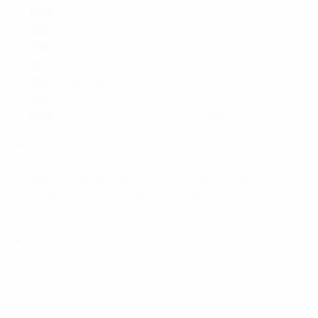
1998
: Chelsea 1-0 Real Madrid
2000
: Real Madrid 1-2 Galatasaray (a.p.)
2002
: Real Madrid 3-1 Feyenoord
2014
: Real Madrid 2-0 Séville
2016
: Real Madrid 3-2 Séville (a.p.)
2017
: Real Madrid 2-1 Manchester United
2018
: Real Madrid 2-4 Atlético de Madrid (a.p.)
En 2017, Madrid est devenu la première équipe à
remporter des Super Coupes de l'UEFA successives
depuis Milan en 1989 et 1990. Sa défaite de 2018
contre l'Atlético l'a empêché de devenir la première
équipe à gagner trois fois de suite.
Madrid a gagné quatre Super Coupes de l'UEFA ;
seuls Milan et Barcelone, avec cinq chacun, en ont
plus.
Seul Barcelone, avec neuf, a joué plus de Super