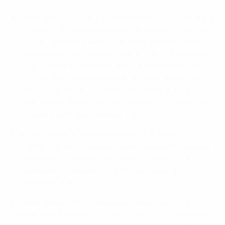
Sélectionné 106 fois par l'Allemagne, Toni Kroos a été
un joueur de l'équipe première du Bayern entre 2007
et 2014, marquant 25 buts en 205 matches toutes
compétitions confondues pour le club. Il a remporté
trois titres de Bundesliga, deux DFB-Pokals et, en
2013, la Ligue des champions, la Super Coupe de
l'UEFA et la Coupe du Monde des Clubs de la FIFA
avec les Munichois. Son bilan contre l'Eintracht avec
le Bayern était de 4 victoires, 1 nul.
Kroos a passé la seconde moitié de la saison
2008/09 et toute la saison suivante en prêt au Bayer
Leverkusen, marquant lors d'une victoire 4-0 à
domicile en Bundesliga contre l'Eintracht le 6
novembre 2009.
David Alaba a été un joueur du Bayern de 2009 à
2021, date à laquelle il a rejoint Madrid. Il a participé