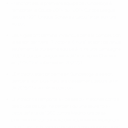
Francfort est la première équipe de Bundesliga à
remporter la Coupe UEFA ou l'UEFA Europa League
depuis 1997, lorsque Schalke a battu l'Inter aux tirs
au but.
Les Aigles ont terminé invaincus dans la compétition
la saison dernière (7 victoire, 6 nuls) et sont devenus
seulement la troisième équipe à vivre une campagne
d'UEFA Europa League sans défaite, après Chelsea
en 2018/19 et Villarreal en 2020/21.
L'Eintracht était onzième en Bundesliga la saison
dernière, son plus mauvais classement depuis la fin
de 2016/17 à la même position.
L'Eintracht a remporté six de ses dix matches contre
des clubs de Liga, ne perdant qu'une seule fois -
cette défaite de 1960 contre Madrid lors de sa
première rencontre avec des adversaires espagnols.
La victoire de la saison dernière à Barcelone en quart