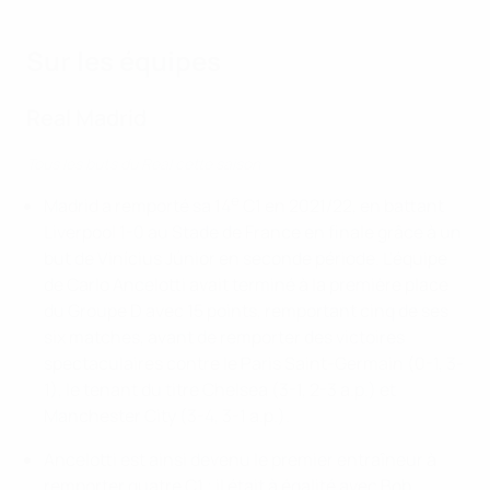
Sur les équipes
Real Madrid
Tous les buts du Real cette saison
e
Madrid a remporté sa 14
C1 en 2021/22, en battant
Liverpool 1-0 au Stade de France en finale grâce à un
but de Vinícius Júnior en seconde période. L'équipe
de Carlo Ancelotti avait terminé à la première place
du Groupe D avec 15 points, remportant cinq de ses
six matches, avant de remporter des victoires
spectaculaires contre le Paris Saint-Germain (0-1, 3-
1), le tenant du titre Chelsea (3-1, 2-3 a.p.) et
Manchester City (3-4, 3-1 a.p.).
Ancelotti est ainsi devenu le premier entraîneur à
remporter quatre C1 ; il était à égalité avec Bob