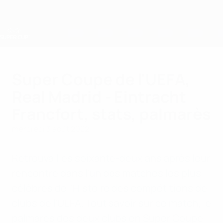
Passer
au
contenu
principal
Super Coupe de l'UEFA
Super Coupe de l'UEFA,
Real Madrid - Eintracht
Francfort, stats, palmarès
mercredi 3 août 2022
Retrouvailles soixante-deux ans après leur
rencontre dans l'un des matches les plus
célèbres de l'Histoire des compétitions de
clubs de l'UEFA. Tout savoir sur ce match, le
palmarès des deux clubs en Super Coupe