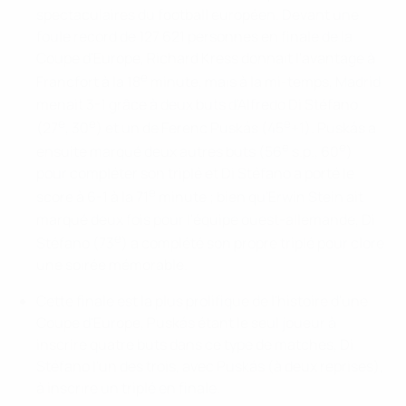
spectaculaires du football européen. Devant une
foule record de 127 621 personnes en finale de la
Coupe d'Europe, Richard Kress donnait l'avantage à
e
Francfort à la 18
minute, mais à la mi-temps, Madrid
menait 3-1 grâce à deux buts d'Alfredo Di Stéfano
e
e
e
(27
, 30
) et un de Ferenc Puskás (45
+1). Puskás a
e
e
ensuite marqué deux autres buts (56
s.p., 60
)
pour compléter son triplé et Di Stéfano a porté le
e
score à 6-1 à la 71
minute ; bien qu'Erwin Stein ait
marqué deux fois pour l'équipe ouest-allemande, Di
e
Stéfano (73
) a complété son propre triplé pour clore
une soirée mémorable.
Cette finale est la plus prolifique de l'histoire d'une
Coupe d'Europe, Puskás étant le seul joueur à
inscrire quatre buts dans ce type de matches, Di
Stéfano l'un des trois, avec Puskás (à deux reprises),
à inscrire un triplé en finale.