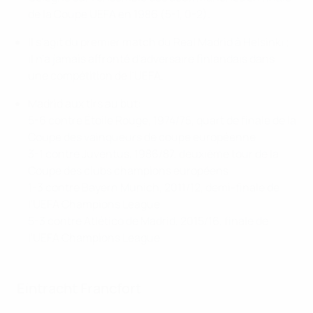
de la Coupe UEFA en 1986 (5-1, 0-2).
Il s'agit du premier match du Real Madrid à Helsinki ;
il n'a jamais affronté d'adversaire finlandais dans
une compétition de l'UEFA.
Madrid aux tirs au but:
5-6 contre Étoile Rouge, 1974/75, quart de finale de la
Coupe des vainqueurs de coupe européenne
3-1 contre Juventus, 1986/87, deuxième tour de la
Coupe des clubs champions européens
1-3 contre Bayern Munich, 2011/12, demi-finale de
l'UEFA Champions League
5-3 contre Atlético de Madrid, 2015/16, finale de
l'UEFA Champions League
Eintracht Francfort