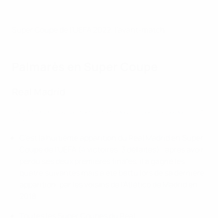
Super Coupe de l'UEFA 2022, l'avant-match
Palmarès en Super Coupe
Real Madrid
Real Madrid - Séville : temps forts de la Super Coupe de l'UEFA
2016
C'est la huitième apparition du Real Madrid en Super
Coupe de l'UEFA (4 victoires, 3 défaites) ; après avoir
perdu ses deux premières finales, il a gagné les
quatre suivantes mais a été battu lors de sa dernière
apparition, par les voisins de l'Atlético de Madrid en
2018.
Toutes les Super Coupes du Real