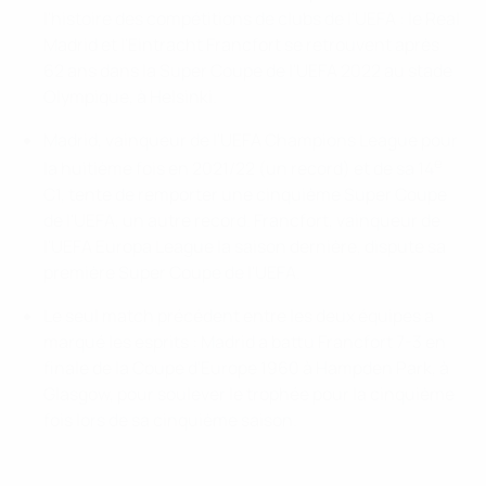
l'histoire des compétitions de clubs de l'UEFA : le Real
Madrid et l'Eintracht Francfort se retrouvent après
62 ans dans la Super Coupe de l'UEFA 2022 au stade
Olympique, à Helsinki.
Madrid, vainqueur de l'UEFA Champions League pour
e
la huitième fois en 2021/22 (un record) et de sa 14
C1, tente de remporter une cinquième Super Coupe
de l'UEFA, un autre record. Francfort, vainqueur de
l'UEFA Europa League la saison dernière, dispute sa
première Super Coupe de l'UEFA.
Le seul match précédent entre les deux équipes a
marqué les esprits : Madrid a battu Francfort 7-3 en
finale de la Coupe d'Europe 1960 à Hampden Park, à
Glasgow, pour soulever le trophée pour la cinquième
fois lors de sa cinquième saison.