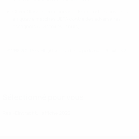
Oliver Glasner, entraîneur de Francfort, est invaincu
en quatre matches UEFA contre des adversaires
espagnols (2 victoires, 2 nuls).
© 1998-2026 UEFA. All rights reserved.
Mis à jour le: mardi 16 août 2022
Sélectionné pour vous
Real-Eintracht, l'affiche 2022