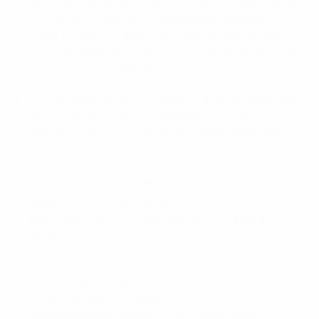
aux finales de la Ligue des champions remportées en
2013 et 2020, alors qu'il a également remporté la
Super Coupe de l'UEFA et la Coupe du monde des
clubs de la FIFA. Il a également remporté dix titres de
Bundesliga et six DFB-Pokals avec le Bayern.
Le bilan d'Alaba contre l'Eintracht avec le Bayern est
de 12 victoires, 2 nuls et 4 défaites, l'une de ces
défaites ayant eu lieu en finale du DFB-Pokal 2017/18
(1-3). L'Autrichien a marqué lors des victoires à
domicile du Bayern en Bundesliga contre l'Eintracht
en 2012/13 (2-0) et 2018/19 (5-1) et faisait
également partie de l'équipe de Hoffenheim qui a
battu l'Eintracht 1-0 à domicile lors d'un prêt en
2010/11.
Ont également joué en Allemagne :
Dani Carvajal (Bayer Leverkusen 2012/13)
Antonio Rüdiger (Stuttgart 2011–15)
Álvaro Odriozola (Bayern Munich 2020, prêt)