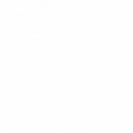
Paisley et Zinédine Zidane avec trois. L'Italien est
également le seul entraîneur à avoir emmené une
équipe à cinq finales.
Karim Benzema, Dani Carvajal et Luka Modrić ont
tous trois égalé le record de Cristiano Ronaldo, qui
avait remporté cinq Ligues des champions.
Benzema a été le meilleur buteur de la Ligue des
champions de l'UEFA 2021/22 avec 15 buts, dont dix
en matches à élimination directe, égalant le record
de Ronaldo en 2016/17, également pour le Real
Madrid.
Madrid a également été champion d'Espagne en
2021/22, son 35e titre de Liga au total et un
deuxième en trois ans. Ce n'était que la quatrième
fois qu'il remportait le championnat et la C1 la même
saison, après 1956/57, 1957/58 et 2016/17.