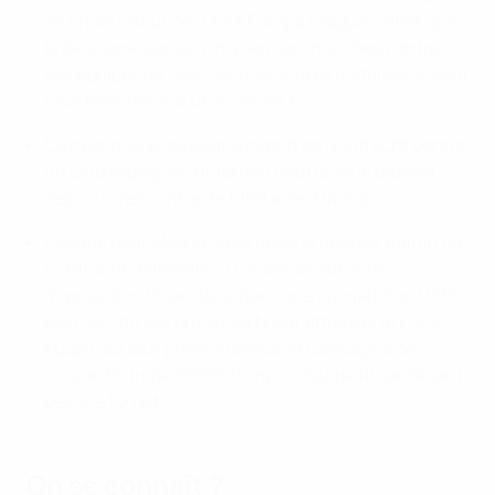
de finale retour de l'UEFA Europa League n'était que
la deuxième sur les cinq derniers matches contre
des équipes de Liga ; les trois autres matches se sont
tous terminés sur un score de 1-1.
Ce n'est que le deuxième match de l'Eintracht contre
un club espagnol sur terrain neutre, et le premier
depuis la rencontre de 1960 avec Madrid.
Comme pour Madrid, c'est aussi le premier match de
l'Eintracht à Helsinki ; il n'a jamais affronté
d'opposition finlandaise dans une compétition UEFA,
bien qu'il ait été tiré au sort pour affronter le KuPS
Kuopio au tour préliminaire de la campagne de
Coupe d'Europe 1959/60, mais l'équipe finlandaise a
déclaré forfait.
On se connaît ?