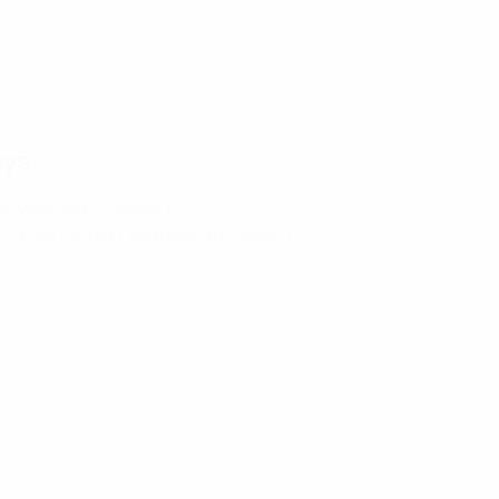
ays
 Valencia 2, Sevilla 1)
y 1, Man United 1, Nottingham Forest 1)