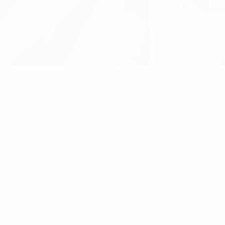
uper Coupe de l’UEFA
Coupe de l’UEFA au fil des ans.
 2025 en
battant Tottenham à Udine
pour devenir le premier v
emière Champions League en mai. Aston Villa, son adversaire e
 plus titrés de la compétition, devançant l’AC Milan et Barcel