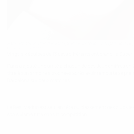
Paris est devenu l’an dernier le premier vainqueur français de la S
UEFA via Getty Images
Vingt-six équipes de 13 pays différents ont brandi la Super 
Paris a ajouté une unité à chacun de ces deux chiffres en
titre à son armoire à trophées après avoir remporté sa pr
Barcelona sur deux matches.
Le Real Madrid est seul en tête du classement des clubs les
son sixième titre dans la compétition.