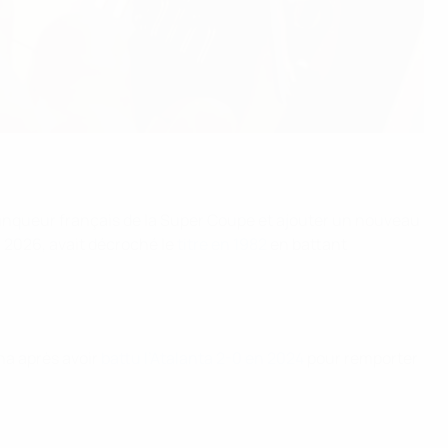
ainqueur français de la Super Coupe et ajouter un nouveau
n 2026, avait décroché le
titre en 1982
en battant
ona après avoir
battu l’Atalanta 2-0 en 2024
pour remporter