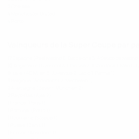
5
Chelsea
4
Manchester United
4
Porto
Vainqueurs de la Super Coupe par p
17
Espagne (Real Madrid 6, Barcelona 5, Atlético de Madrid 3,
10
Angleterre (Liverpool 4, Chelsea 2, Aston Villa 1, Man Cit
9
Italie (AC Milan 5, Juventus 2, Lazio 1, Parma 1)
3
Belgique (Anderlecht 2, Mechelen 1)
2
Allemagne (Bayern München 2)
2
Pays-Bas (Ajax 2)
1
France (Paris 1)
1
Portugal (Porto 1)
1
Roumanie (Steaua 1)
1
Russie (Zenit 1)
1
Écosse (Aberdeen 1)