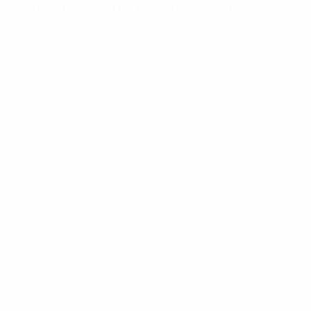
Vainqueurs de la Super Coupe de l’
6
Real Madrid (
2002
,
2014
,
2016
,
2017
,
2022
,
2024
)
5
AC Milan (
1989
,
1990
,
1994
,
2003
,
2007
)
5
Barcelona (
1992
,
1997
,
2009
,
2011
,
2015
)
4
Liverpool (
1977
,
2001
,
2005
,
2019
)
3
Atlético de Madrid (
2010
,
2012
,
2018
)
2
Ajax (
1973
,
1975
)
2
Anderlecht (
1976
,
1978
)
2
Bayern München (
2013
,
2020
)
2
Chelsea (
1998
,
2021
)
2
Juventus (
1984
,
1996
)
2
Valencia (
1980
,
2004
)
1
Aberdeen (
1983
)
1
Aston Villa (
1982
)
1
Dynamo Kyiv (
1975
)
1
Galatasaray (
2000
)
1
Lazio (
1999
)
1
Manchester City (
2023
)