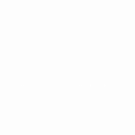
1
Manchester United (
1991
)
1
Mechelen (
1988
)
1
Nottingham Forest (
1979
)
1
Paris (
2025
)
1
Parma (
1993
)
1
Porto (
1987
)
1
Sevilla (
2006
)
1
Steaua (
1986
)
1
Zenit (
2008
)
Participations à la Super Coupe
9
Barcelona
9
Real Madrid
7
AC Milan
7
Sevilla
6
Liverpool
5
Bayern München