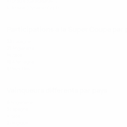
1
Turquie (Galatasaray 1)
1
Ukraine (Dynamo Kyiv 1)
Participations à la Super Coupe par 
32
Espagne
21
Angleterre
14
Italie
10
Allemagne
5
Pays-Bas
Vainqueurs différents par pays
6
Angleterre
5
Espagne
4
Italie
2
Belgique