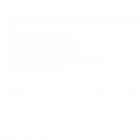
Les joueurs les plus titrés en Super
5
Dani Carvajal (Real Madrid)
5
Luka Modrić (Real Madrid)
4
Dani Alves (Sevilla/Barcelona)
4
Karim Benzema (Real Madrid)
4
Toni Kroos (Bayern München/Real Madrid)
4
Paolo Maldini (AC Milan)
© 1998-2026 UEFA. All rights reserved.
Mis à jour le: vendredi 17 juillet 2026