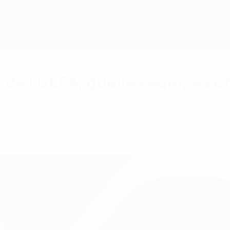
de l’UEFA, quelles équipes on
pe à remporter la
Super Coupe de l’UEFA
, et la 