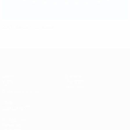
2013 : Bayern - Chelsea
Super Coupe de l'UEFA
Match
Histoire
Vidéo
À propos
Infos
Boutique
Guide de l'évènement
VOIR
ÉGALEMENT
fr.UEFA.com
Fondation
UEFA pour