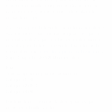
maximum deux billets par personne (dans la même
catégorie de prix) en remplissant le formulaire de
demande en ligne.
À la fin de la période de vente, toutes les candidatures
valables seront soumises à un tirage au sort, quelle
que soit la date à laquelle la demande a été déposée
durant la période de mise en vente. Toute demande
non conforme aux
conditions générales de vente
de la
Super Coupe de l'UEFA 2013 sera rejetée.
Prix
Trois catégories de prix sont proposées :
Catégorie 1: 130 €
Catégorie 2 : 90 €
Catégorie 3 : 50 €
Des frais de dossier seront facturés pour chaque
commande de billet validée :