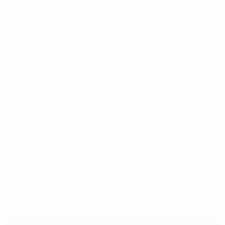
toute autre question, veuillez contacter la Fédération
de football de République tchèque (FAČR):
Par e-mail : supercup2013@fotbal.cz
Par téléphone : +420 233 029 268
(du lundi au jeudi : 9h - 17h HEC ; vendredi : 9h - 16h)
Portail Billetterie
© 1998-2026 UEFA. All rights reserved.
Mis à jour le: vendredi 14 juin 2013
Sélectionné pour vous