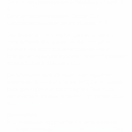
Commandes passées depuis la République tchèque : 8
€
Commandes passées depuis l'Europe : 20 €
Commandes passées en dehors d'Europe : 35 €
Seul le paiement par carte bancaire est accepté. Si
votre demande de billets est validée, votre carte
bancaire sera automatiquement débitée. Aucun
changement ni aucune annulation ne seront acceptés
après le 5 juillet à 18 heures (HEC.)
Des billets pour fauteuils roulants sont également
disponibles : le prix d'un billet est de 50 € et inclue une
place gratuite pour un accompagnant. Pour toute
demande de billets pour fauteuil roulant, rendez-vous
sur
cette page.
Service client
Pour toute question concernant la vente des billets,
consultez notre page
Aide/questions fréquentes
. Pour