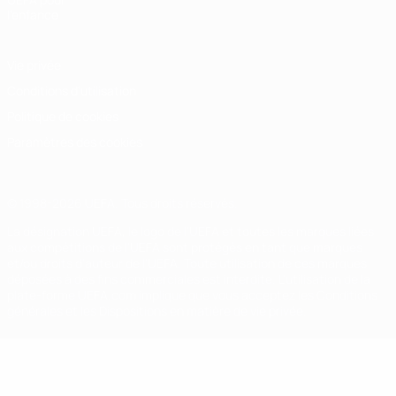
l'enfance
Vie privée
Conditions d'utilisation
Politique de cookies
Paramètres des cookies
© 1998-2026 UEFA. Tous droits réservés.
La désignation UEFA, le logo de l'UEFA et toutes les marques liées
aux compétitions de l'UEFA sont protégés en tant que marques
et/ou droits d'auteur de l'UEFA. Toute utilisation de ces marques
déposées à des fins commerciales est interdite. L'utilisation de la
plate-forme UEFA.com implique que vous acceptez les Conditions
générales et les Dispositions en matière de vie privée.