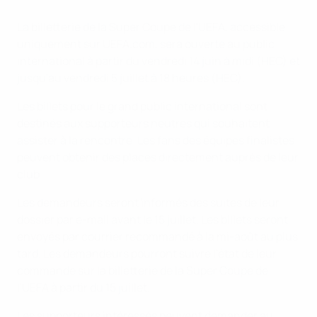
La billetterie de la Super Coupe de l'UEFA, accessible
uniquement sur UEFA.com, sera ouverte au public
international à partir du vendredi 14 juin à midi (HEC) et
jusqu'au vendredi 5 juillet à 18 heures (HEC).
Les billets pour le grand public international sont
destinés aux supporteurs neutres qui souhaitent
assister à la rencontre. Les fans des équipes finalistes
peuvent obtenir des places directement auprès de leur
club.
Les demandeurs seront informés des suites de leur
dossier par e-mail avant le 15 juillet. Les billets seront
envoyés par courrier recommandé à la mi-août au plus
tard. Les demandeurs pourront suivre l'état de leur
commande sur la billetterie de la Super Coupe de
l'UEFA à partir du 15 juillet.
Les supporteurs intéressés peuvent demander au