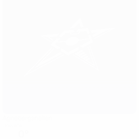
Agnebergshallen
Udevalla
0°