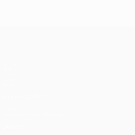
J2, superbes buts
UEFA Europa League
Matches
UEFA.tv
Tirages
Jeux
Stats
VOIR ÉGALEMENT
fr.UEFA.com
Fondation UEFA pour l'enfance
LANGUES
Français
English
Français
Deutsch
Русский
Español
Itali