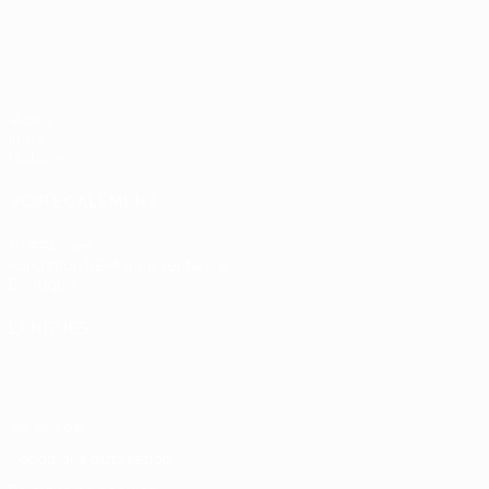
UEFA EURO 2028
Vidéo
Infos
Histoire
VOIR ÉGALEMENT
fr.UEFA.com
Fondation UEFA pour l'enfance
Boutique
LANGUES
Français
English
Français
Deutsch
Русский
Español
Italiano
Vie privée
Conditions d'utilisation