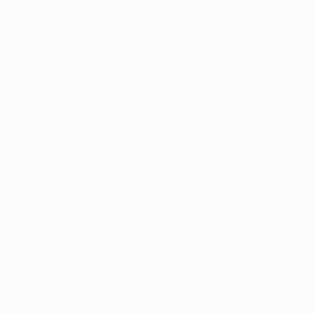
À propos
Boutique
Português