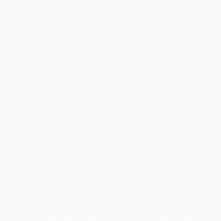
À propos
Boutique (clubs)
ano
Português
aux compétitions de l'UEFA sont protégés en tant que marques et/ou d