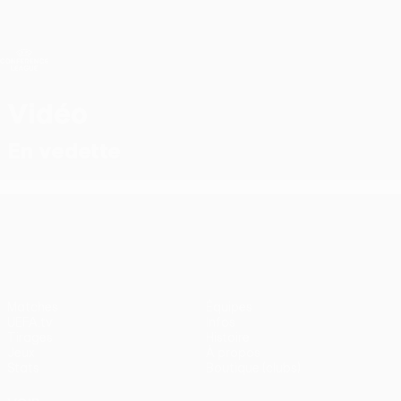
Passer
au
contenu
UEFA Conference League
Obtenir
principal
Scores &amp; stats foot en direct
UEFA Conference League
Vidéo
En vedette
UEFA Conference League
Matches
Équipes
UEFA.tv
Infos
Tirages
Histoire
Jeux
À propos
Stats
Boutique (clubs)