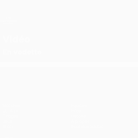
Passer
au
contenu
UEFA Conference League
Obtenir
principal
Scores &amp; stats foot en direct
UEFA Conference League
Vidéo
En vedette
UEFA Conference League
Matches
Équipes
UEFA.tv
Infos
Tirages
Histoire
Jeux
À propos
Stats
Boutique (clubs)