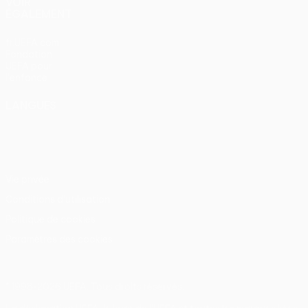
VOIR
ÉGALEMENT
fr.UEFA.com
Fondation
UEFA pour
l'enfance
LANGUES
Français
English
Français
Deutsch
Русский
Español
Italiano
Português
Vie privée
Conditions d'utilisation
Politique de cookies
Paramètres des cookies
© 1998-2026 UEFA. Tous droits réservés.