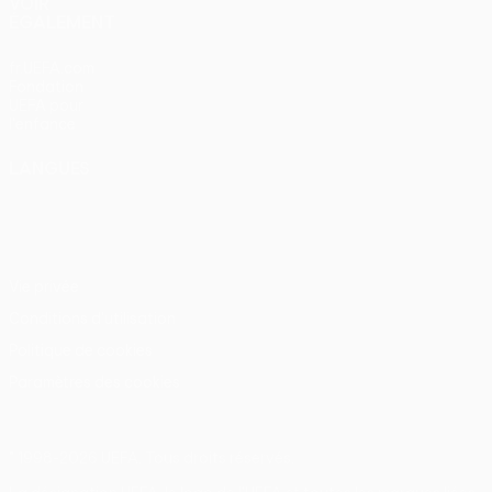
VOIR
ÉGALEMENT
fr.UEFA.com
Fondation
UEFA pour
l'enfance
LANGUES
Français
English
Français
Deutsch
Русский
Español
Italiano
Português
Vie privée
Conditions d'utilisation
Politique de cookies
Paramètres des cookies
© 1998-2026 UEFA. Tous droits réservés.