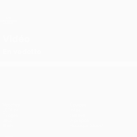
Passer
au
contenu
UEFA Conference League
Obtenir
principal
Scores &amp; stats foot en direct
UEFA Conference League
Vidéo
En vedette
UEFA Conference League
Matches
Équipes
UEFA.tv
Infos
Tirages
Histoire
Jeux
À propos
Stats
Boutique (clubs)