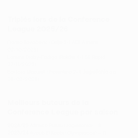
Triplés lors de la Conference
League 2025/26
Franko Kovačević (
Celje
3-1 AEK Athens,
02/10/2025)
Lamine Diaby-Fadiga (
Raków
4-1 SK Rapid,
27/11/2025)
Bartosz Mazurek (Fiorentina 2-4
Jagiellonia
a.p.,
26/02/2026)
Meilleurs buteurs de la
Conference League par saison
2024/25
Afimico Pululu (Jagiellonia) – 8
2023/24
Ayoub El Kaabi (Olympiacos) – 11