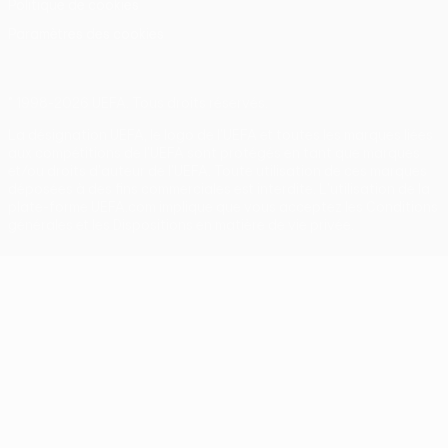
Politique de cookies
Paramètres des cookies
© 1998-2026 UEFA. Tous droits réservés.
La désignation UEFA, le logo de l'UEFA et toutes les marques liées
aux compétitions de l'UEFA sont protégés en tant que marques
et/ou droits d'auteur de l'UEFA. Toute utilisation de ces marques
déposées à des fins commerciales est interdite. L'utilisation de la
plate-forme UEFA.com implique que vous acceptez les Conditions
générales et les Dispositions en matière de vie privée.