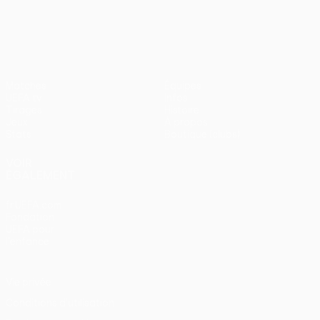
UEFA Conference League
Matches
Équipes
UEFA.tv
Infos
Tirages
Histoire
Jeux
À propos
Stats
Boutique (clubs)
VOIR
ÉGALEMENT
fr.UEFA.com
Fondation
UEFA pour
l'enfance
Vie privée
Conditions d'utilisation