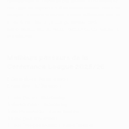
qualification du Samsunspor contre le Shkëndija en
barrages de la phase à élimination directe, avant de
marquer à nouveau contre le Rayo Vallecano lors du
e
8
de finale aller. Il n’a pas pu réitérer cette
performance lors du match décisif où son équipe a
été éliminée.
Meilleurs passeurs de la
Conference League 2025/26
5
Carlo Holse (Samsunspor)
5
Kees Smit (AZ Alkmaar)
4
Julio Enciso (Strasbourg)
4
Martial Godo (Strasbourg)
4
Daichi Kamada (Crystal Palace)
4
Kauã Elias (Shakhtar)
4
Jean-Philippe Mateta (Crystal Palace)