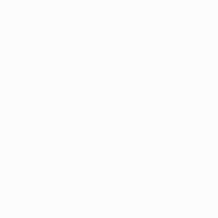
récidiver au match retour pour envoyer son équipe
vers sa toute première finale européenne.
Les plus proches poursuivants de Sarr étaient Mikael
Ishak, du Lech Poznań, et Marius Mouandilmadji, du
Samsunspor, qui ont tous deux inscrit huit buts
chacun.
Après avoir marqué cinq fois en phase de ligue,
Ishak a mis fin à une période sans but lors des
barrages de la phase à élimination directe en
e
marquant lors des deux manches du 8
de finale du
Lech Poznań contre le Shakhtar. Mieux encore, son
doublé au match retour a fait de lui le
meilleur buteur
de l’histoire de la compétition
avec 13 réalisations.
Ce total n’a toutefois pas suffi à qualifier son équipe.
Auteur de quatre buts en phase de ligue,
Mouandilmadji a enchaîné avec trois buts lors de la