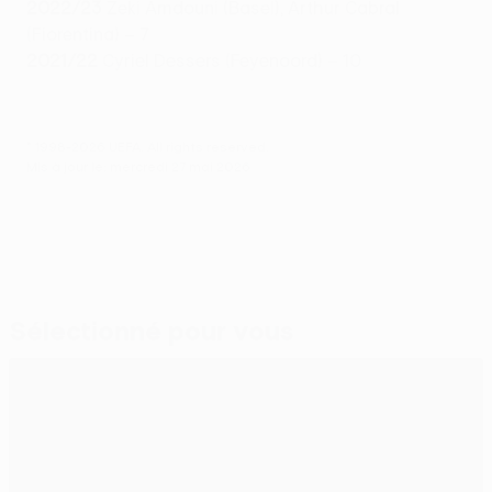
2022/23
Zeki Amdouni (Basel), Arthur Cabral
(Fiorentina) – 7
2021/22
Cyriel Dessers (Feyenoord) – 10
© 1998-2026 UEFA. All rights reserved.
Mis à jour le: mercredi 27 mai 2026
Sélectionné pour vous