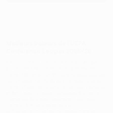
Meilleurs buteurs de l’UEFA
Conference League 2025/26
Sarr a inscrit trois buts lors de la phase de ligue
pour Crystal Palace, avant de marquer deux fois
es
contre l’AEK Larnaca en 8
de finale retour, puis une
fois à chaque manche du quart de finale victorieux
contre la Fiorentina. Sa série de buts s’est poursuivie
en demi-finale, l’attaquant sénégalais trouvant le
chemin des filets après seulement 21 secondes
contre le Shakhtar, signant ainsi le
but le plus rapide
de l’histoire de la Conference League, avant de