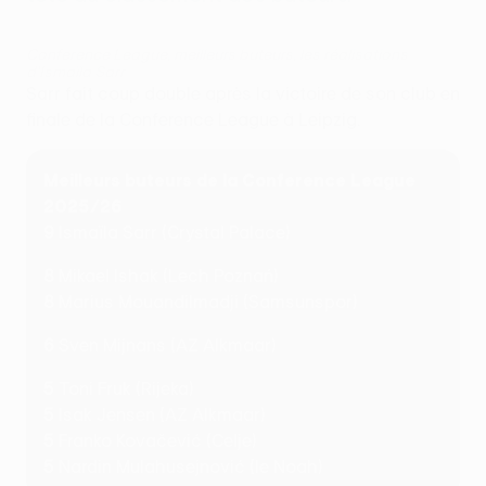
Conference League, meilleurs buteurs, les réalisations
d'Ismaïla Sarr
Sarr fait coup double après la victoire de son club en
finale de la Conference League à Leipzig.
Meilleurs buteurs de la Conference League
2025/26
9
Ismaïla Sarr (Crystal Palace)
8
Mikael Ishak (Lech Poznań)
8
Marius Mouandilmadji (Samsunspor)
6
Sven Mijnans (AZ Alkmaar)
5
Toni Fruk (Rijeka)
5
Isak Jensen (AZ Alkmaar)
5
Franko Kovačević (Celje)
5
Nardin Mulahusejnović (le Noah)