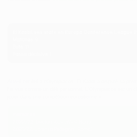
El Kaabi, ses stats en Europa Conference League
Matches
: 9
Buts
: 11
Passe décisive
: 1
Arrivé cet été à l'Olympiacos, El Kaabi a disputé sa pre
l'ai vue comme un défi personnel. L'Olympiacos est un cl
jouer dans une compétition européenne ».
Palmarès
2022/23
: Declan Rice (West Ham)
2021/22
: Lorenzo Pellegrini (Roma)