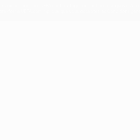
aux compétitions de l'UEFA sont protégés en tant que marques et/ou d
 plate-forme UEFA.com implique que vous acceptez les Conditions généra