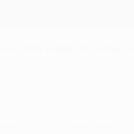
ueur de la saison en Europa 
ommé Joueur de la saison 2023/24 de l'UEFA Eu
ques de l'UEFA a désigné Ayoub El Kaabi (Olympiacos) comm
s que sont équipe a été reversée de l'Europa League à l'iss
marquer 11 buts en phase à élimination directe d'une grande