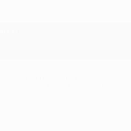
 2023/24
mière saison en compétition de l'UEFA,
comme il l'a déclaré
ub prestigieux, toujours en lice pour les titres nationaux e