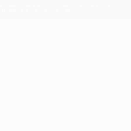
roits d'auteur de l'UEFA. Toute utilisation de ces marques
les et les Dispositions en matière de vie privée.