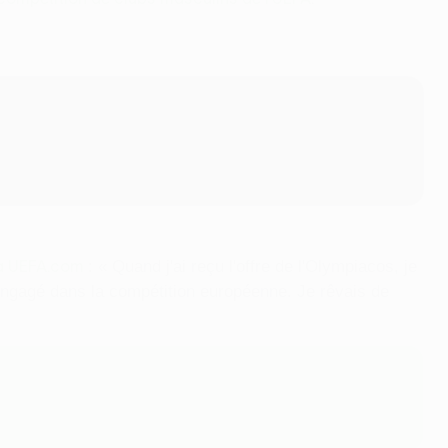
 à UEFA.com
: « Quand j'ai reçu l'offre de l'Olympiacos, je
t engagé dans la compétition européenne. Je rêvais de