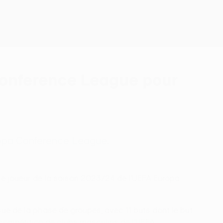
Obtenir
Conference League pour
ropa Conference League.
e joueur de la saison 2023/24 de l'UEFA Europa
ue de la phase de groupes, avec 11 buts dont le but
 compétition de clubs masculins de l'UEFA
.