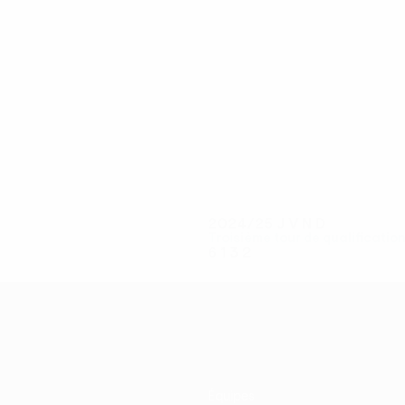
7
6
Popović
Ćetković
2024/25
J
V
N
D
Troisième tour de qualificatio
6
1
3
2
Équipes