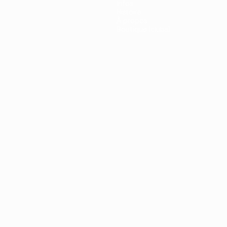
Infos
Histoire
À propos
Boutique (clubs)
ano
Português