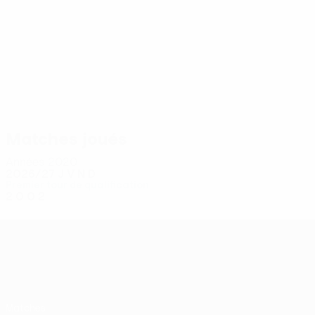
8
8
Zorić
Kaludjerović
Matches joués
Années 2020
2026/27
J
V
N
D
Premier tour de qualification
2
0
0
2
UEFA Conference League
Matches