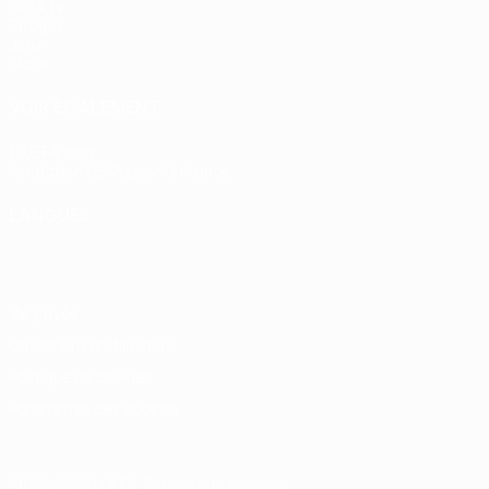
UEFA.tv
Tirages
Jeux
Stats
VOIR ÉGALEMENT
fr.UEFA.com
Fondation UEFA pour l'enfance
LANGUES
Français
English
Français
Deutsch
Русский
Español
Itali
Vie privée
Conditions d'utilisation
Politique de cookies
Paramètres des cookies
© 1998-2026 UEFA. Tous droits réservés.