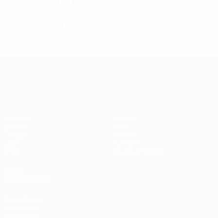
Matches joués
Années 2020
2023/24
J
V
N
D
Deuxième tour de qualification
2
1
0
1
UEFA Conference League
Matches
Équipes
UEFA.tv
Infos
Tirages
Histoire
Jeux
À propos
Stats
Boutique (clubs)
VOIR
ÉGALEMENT
fr.UEFA.com
Fondation
UEFA pour