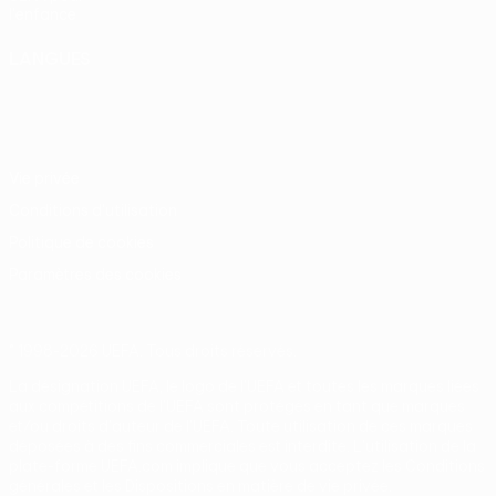
l'enfance
LANGUES
Français
English
Français
Deutsch
Русский
Español
Italiano
Português
Vie privée
Conditions d'utilisation
Politique de cookies
Paramètres des cookies
© 1998-2026 UEFA. Tous droits réservés.
La désignation UEFA, le logo de l'UEFA et toutes les marques liées
aux compétitions de l'UEFA sont protégés en tant que marques
et/ou droits d'auteur de l'UEFA. Toute utilisation de ces marques
déposées à des fins commerciales est interdite. L'utilisation de la
plate-forme UEFA.com implique que vous acceptez les Conditions
générales et les Dispositions en matière de vie privée.