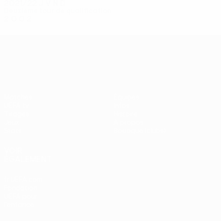
2021/22
J
V
N
D
Deuxième tour de qualification
2
0
0
2
UEFA Conference League
Matches
Équipes
UEFA.tv
Infos
Tirages
Histoire
Jeux
À propos
Stats
Boutique (clubs)
VOIR
ÉGALEMENT
fr.UEFA.com
Fondation
UEFA pour
l'enfance