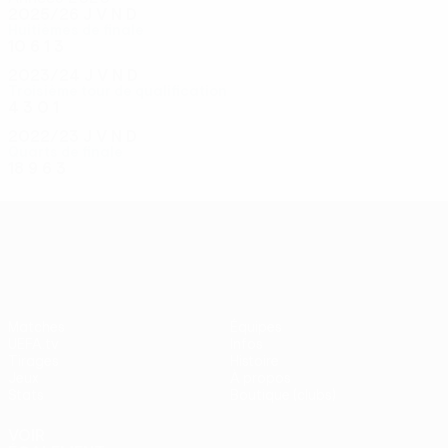
2025/26
J
V
N
D
Huitièmes de finale
10
6
1
3
2023/24
J
V
N
D
Troisième tour de qualification
4
3
0
1
2022/23
J
V
N
D
Quarts de finale
18
9
6
3
UEFA Conference League
Matches
Équipes
UEFA.tv
Infos
Tirages
Histoire
Jeux
À propos
Stats
Boutique (clubs)
VOIR