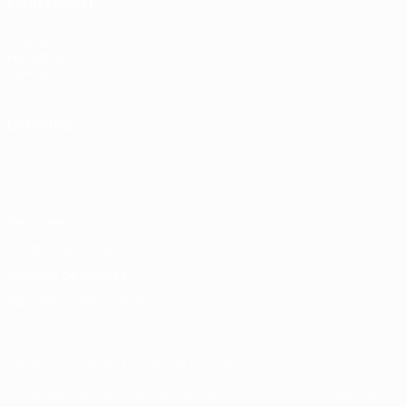
ÉGALEMENT
fr.UEFA.com
Fondation
UEFA pour
l'enfance
LANGUES
Français
English
Français
Deutsch
Русский
Español
Italiano
Português
Vie privée
Conditions d'utilisation
Politique de cookies
Paramètres des cookies
© 1998-2026 UEFA. Tous droits réservés.
La désignation UEFA, le logo de l'UEFA et toutes les marques liées