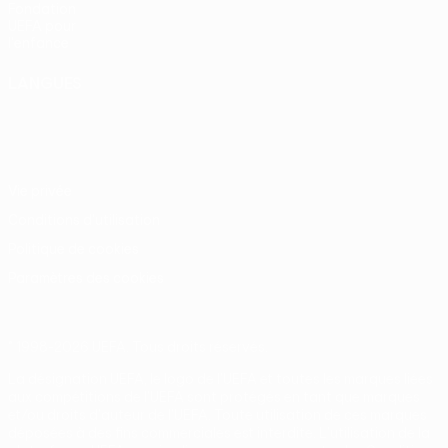
Fondation
UEFA pour
l'enfance
LANGUES
Français
English
Français
Deutsch
Русский
Español
Italiano
Português
Vie privée
Conditions d'utilisation
Politique de cookies
Paramètres des cookies
© 1998-2026 UEFA. Tous droits réservés.
La désignation UEFA, le logo de l'UEFA et toutes les marques liées
aux compétitions de l'UEFA sont protégés en tant que marques
et/ou droits d'auteur de l'UEFA. Toute utilisation de ces marques
déposées à des fins commerciales est interdite. L'utilisation de la