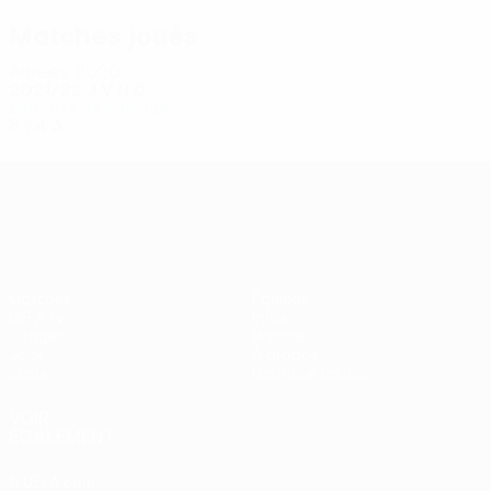
Matches joués
Années 2020
2021/22
J
V
N
D
Matches de barrage
8
1
4
3
UEFA Conference League
Matches
Équipes
UEFA.tv
Infos
Tirages
Histoire
Jeux
À propos
Stats
Boutique (clubs)
VOIR
ÉGALEMENT
fr.UEFA.com