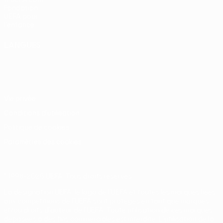
Fondation
UEFA pour
l'enfance
LANGUES
Français
English
Français
Deutsch
Русский
Español
Italiano
Português
Vie privée
Conditions d'utilisation
Politique de cookies
Paramètres des cookies
© 1998-2026 UEFA. Tous droits réservés.
La désignation UEFA, le logo de l'UEFA et toutes les marques liées
aux compétitions de l'UEFA sont protégés en tant que marques
et/ou droits d'auteur de l'UEFA. Toute utilisation de ces marques
déposées à des fins commerciales est interdite. L'utilisation de la