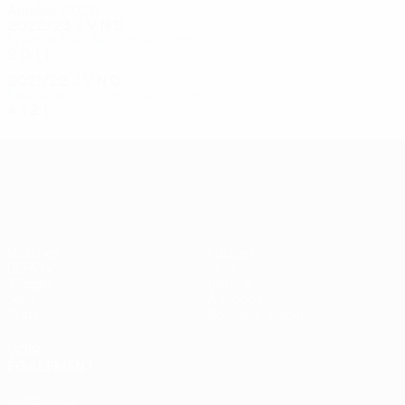
Années 2020
2022/23
J
V
N
D
Premier tour de qualification
2
0
1
1
2021/22
J
V
N
D
Deuxième tour de qualification
4
1
2
1
UEFA Conference League
Matches
Équipes
UEFA.tv
Infos
Tirages
Histoire
Jeux
À propos
Stats
Boutique (clubs)
VOIR
ÉGALEMENT
fr.UEFA.com