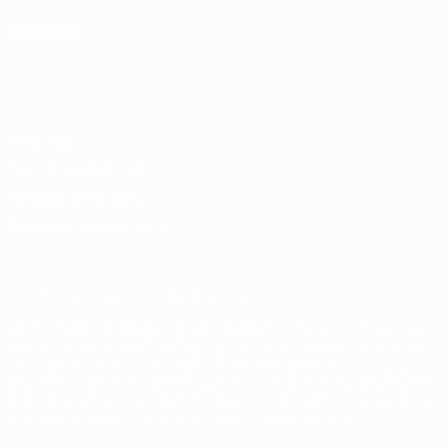
LANGUES
Français
English
Français
Deutsch
Русский
Español
Italiano
Português
Vie privée
Conditions d'utilisation
Politique de cookies
Paramètres des cookies
© 1998-2026 UEFA. Tous droits réservés.
La désignation UEFA, le logo de l'UEFA et toutes les marques liées
aux compétitions de l'UEFA sont protégés en tant que marques
et/ou droits d'auteur de l'UEFA. Toute utilisation de ces marques
déposées à des fins commerciales est interdite. L'utilisation de la
plate-forme UEFA.com implique que vous acceptez les Conditions
générales et les Dispositions en matière de vie privée.