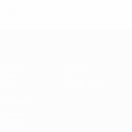
2
0
0
2
2024/25
J
V
N
D
Deuxième tour de qualification
4
1
1
2
UEFA Conference League
Matches
Équipes
UEFA.tv
Infos
Tirages
Histoire
Jeux
À propos
Stats
Boutique (clubs)
VOIR
ÉGALEMENT
fr.UEFA.com
Fondation
UEFA pour
l'enfance