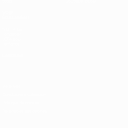
Stats
Boutique (clubs)
VOIR
ÉGALEMENT
fr.UEFA.com
Fondation
UEFA pour
l'enfance
LANGUES
Français
English
Français
Deutsch
Русский
Español
Italiano
Português
Vie privée
Conditions d'utilisation
Politique de cookies
Paramètres des cookies