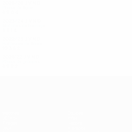
2025/26
J
V
N
D
Phase de ligue
6
2
0
4
2023/24
J
V
N
D
Matches de barrage
8
3
1
4
2022/23
J
V
N
D
Huitièmes de finale
10
3
5
2
2021/22
J
V
N
D
Phase de groupes
6
2
2
2
UEFA Conference League
Matches
Équipes
UEFA.tv
Infos
Tirages
Histoire
Jeux
À propos