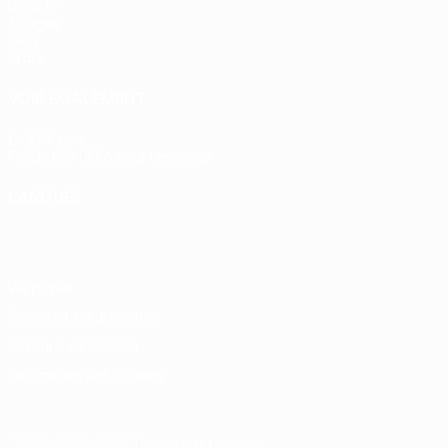
UEFA.tv
Tirages
Jeux
Stats
VOIR ÉGALEMENT
fr.UEFA.com
Fondation UEFA pour l'enfance
LANGUES
Français
English
Français
Deutsch
Русский
Español
Itali
Vie privée
Conditions d'utilisation
Politique de cookies
Paramètres des cookies
© 1998-2026 UEFA. Tous droits réservés.