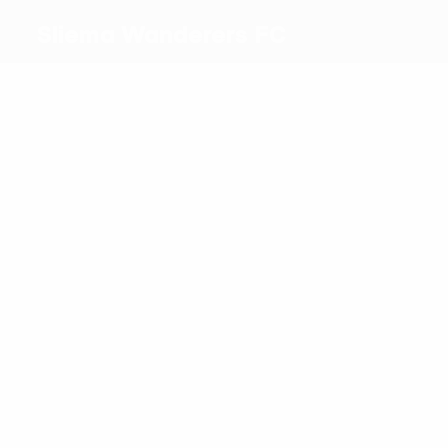
Sliema Wanderers FC
Meilleurs
buteurs
Agius
Strickland
Plus grand nombre
de matches