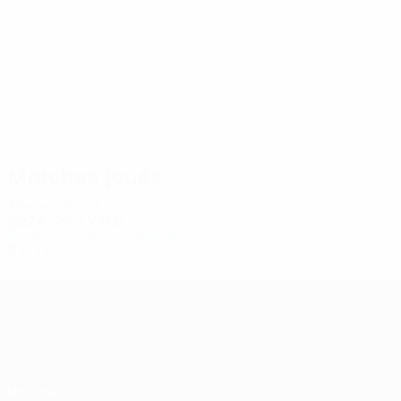
2
2
Gomes
Murilo Henri
Matches joués
Années 2020
2024/25
J
V
N
D
Deuxième tour de qualification
2
0
1
1
UEFA Conference League
Matches