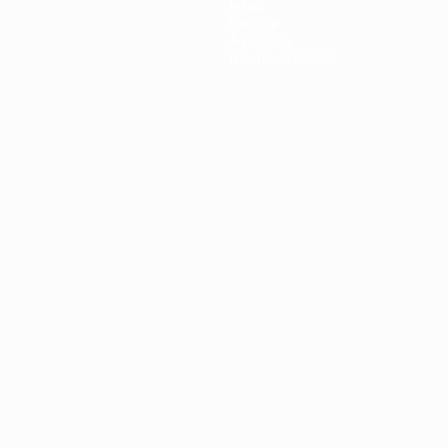
Infos
Histoire
À propos
Boutique (clubs)
ano
Português