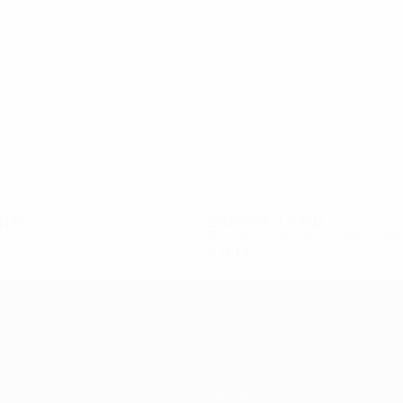
10
8
Favorov
Plšek
N
D
2022/23
J
V
N
D
Deuxième tour de qualification
2
0
1
1
Équipes