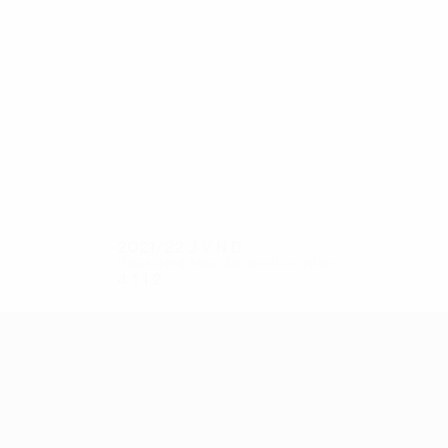
8
7
Puljić
Colley
2021/22
J
V
N
D
Deuxième tour de qualification
4
1
1
2