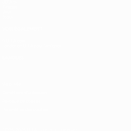
UEFA.tv
Tirages
Jeux
Stats
VOIR ÉGALEMENT
fr.UEFA.com
Fondation UEFA pour l'enfance
LANGUES
Français
English
Français
Deutsch
Русский
Español
Itali
Vie privée
Conditions d'utilisation
Politique de cookies
Paramètres des cookies
© 1998-2026 UEFA. Tous droits réservés.