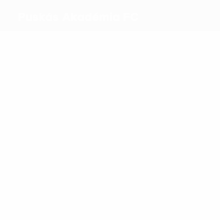
Puskás Akadémia FC
Meilleurs
buteurs
4
2
Nagy
Colley
Plus grand nombre
de matches