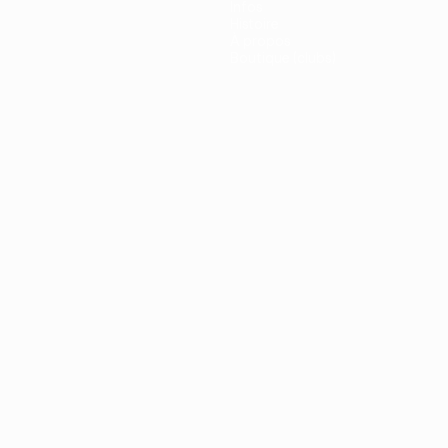
Infos
Histoire
À propos
Boutique (clubs)
ano
Português