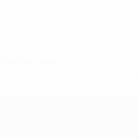
12
12
Nagy
Stronati
Matches joués
Années 2020
2025/26
J
V
N
D
2024/25
J
V
Deuxième tour de qualification
Barrages
2
0
0
2
6
1
3
0
UEFA Conference League
Matches