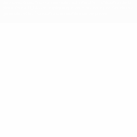
déposées à des fins commerciales est interdite. L'utilisation de la
plate-forme UEFA.com implique que vous acceptez les Conditions
générales et les Dispositions en matière de vie privée.