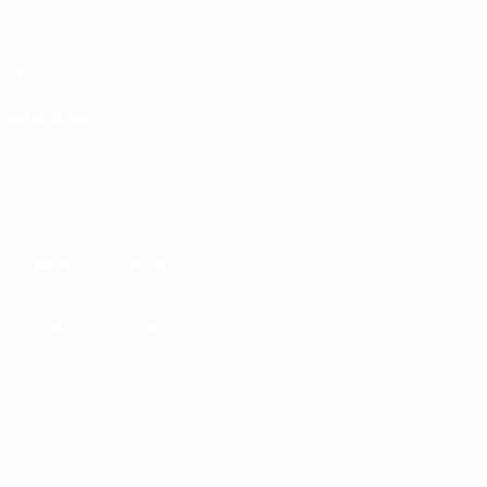
fr.UEFA.com
Fondation
UEFA pour
l'enfance
LANGUES
Français
English
Français
Deutsch
Русский
Español
Italiano
Português
Vie privée
Conditions d'utilisation
Politique de cookies
Paramètres des cookies
© 1998-2026 UEFA. Tous droits réservés.
La désignation UEFA, le logo de l'UEFA et toutes les marques liées
aux compétitions de l'UEFA sont protégés en tant que marques
et/ou droits d'auteur de l'UEFA. Toute utilisation de ces marques