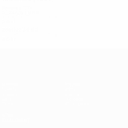
Années 2020
2024/25
J
V
N
D
Deuxième tour de qualification
2
0
1
1
2021/22
J
V
N
D
Deuxième tour de qualification
2
0
1
1
UEFA Conference League
Matches
Équipes
UEFA.tv
Infos
Tirages
Histoire
Jeux
À propos
Stats
Boutique (clubs)
VOIR
ÉGALEMENT