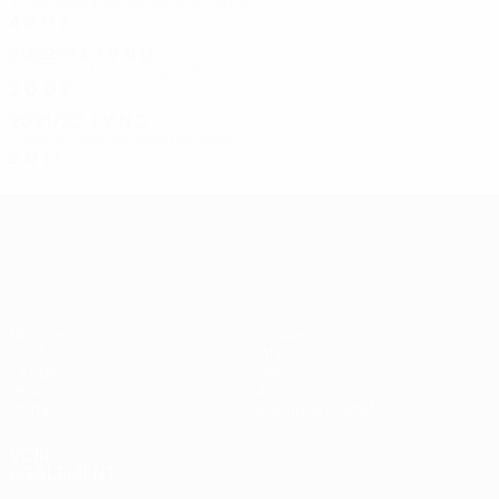
Troisième tour de qualification
4
2
0
2
2022/23
J
V
N
D
Deuxième tour de qualification
2
0
0
2
2021/22
J
V
N
D
Premier tour de qualification
2
0
1
1
UEFA Conference League
Matches
Équipes
UEFA.tv
Infos
Tirages
Histoire
Jeux
À propos
Stats
Boutique (clubs)
VOIR
ÉGALEMENT