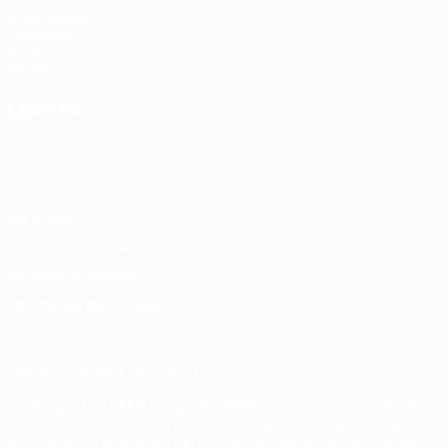
fr.UEFA.com
Fondation
UEFA pour
l'enfance
LANGUES
Français
English
Français
Deutsch
Русский
Español
Italiano
Português
Vie privée
Conditions d'utilisation
Politique de cookies
Paramètres des cookies
© 1998-2026 UEFA. Tous droits réservés.
La désignation UEFA, le logo de l'UEFA et toutes les marques liées
aux compétitions de l'UEFA sont protégés en tant que marques
et/ou droits d'auteur de l'UEFA. Toute utilisation de ces marques