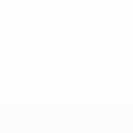
6
2
2
1
2025/26
J
V
N
D
Deuxième tour de qualification
4
2
0
2
2024/25
J
V
N
D
Troisième tour de qualification
6
2
1
3
2023/24
J
V
N
D
Premier tour de qualification
2
0
2
0
2022/23
J
V
N
D
Troisième tour de qualification
6
1
3
2
2021/22
J
V
N
D
Premier tour de qualification
2
0
0
2
UEFA Conference League