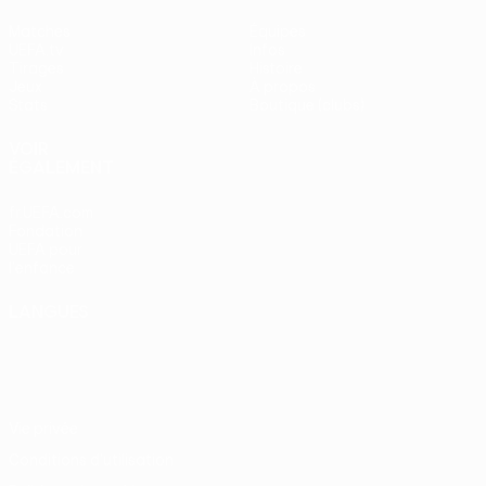
Matches
Équipes
UEFA.tv
Infos
Tirages
Histoire
Jeux
À propos
Stats
Boutique (clubs)
VOIR
ÉGALEMENT
fr.UEFA.com
Fondation
UEFA pour
l'enfance
LANGUES
Français
English
Français
Deutsch
Русский
Español
Italiano
Português
Vie privée
Conditions d'utilisation