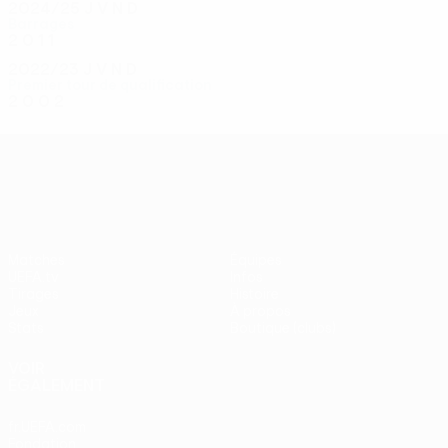
2024/25
J
V
N
D
Barrages
2
0
1
1
2022/23
J
V
N
D
Premier tour de qualification
2
0
0
2
UEFA Conference League
Matches
Équipes
UEFA.tv
Infos
Tirages
Histoire
Jeux
À propos
Stats
Boutique (clubs)
VOIR
ÉGALEMENT
fr.UEFA.com
Fondation