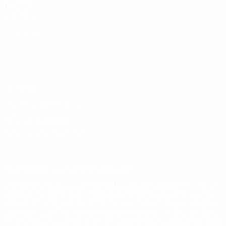
UEFA pour
l'enfance
LANGUES
Français
English
Français
Deutsch
Русский
Español
Italiano
Português
Vie privée
Conditions d'utilisation
Politique de cookies
Paramètres des cookies
© 1998-2026 UEFA. Tous droits réservés.
La désignation UEFA, le logo de l'UEFA et toutes les marques liées
aux compétitions de l'UEFA sont protégés en tant que marques
et/ou droits d'auteur de l'UEFA. Toute utilisation de ces marques
déposées à des fins commerciales est interdite. L'utilisation de la
plate-forme UEFA.com implique que vous acceptez les Conditions