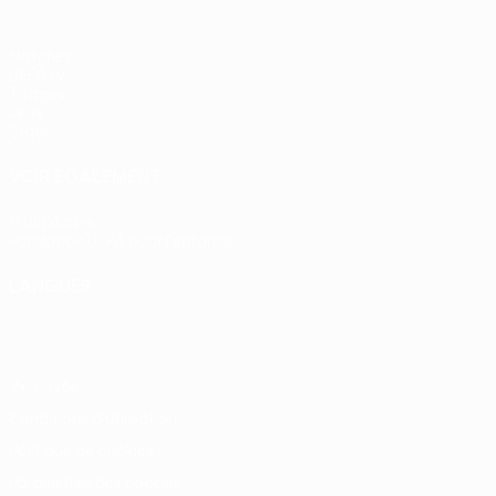
Matches
UEFA.tv
Tirages
Jeux
Stats
VOIR ÉGALEMENT
fr.UEFA.com
Fondation UEFA pour l'enfance
LANGUES
Français
English
Français
Deutsch
Русский
Español
Itali
Vie privée
Conditions d'utilisation
Politique de cookies
Paramètres des cookies