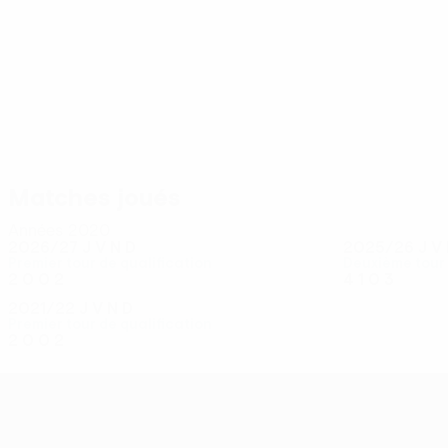
12
11
Drešaj
Božanović
Matches joués
Années 2020
2026/27
J
V
N
D
2025/26
J
V
Premier tour de qualification
Deuxième tour 
2
0
0
2
4
1
0
3
2021/22
J
V
N
D
Premier tour de qualification
2
0
0
2
UEFA Conference League