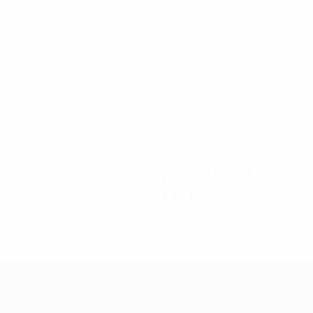
10
8
Camaj
D. Božović
N
D
2024/25
J
V
N
D
de qualification
Troisième tour de qualificatio
4
2
1
1