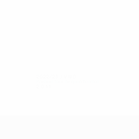
8
8
Sekulović
Nikić
2022/23
J
V
N
D
n
Premier tour de qualification
2
0
1
1